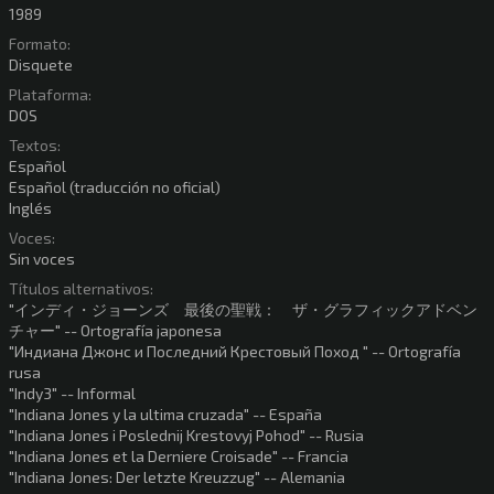
1989
Formato:
Disquete
Plataforma:
DOS
Textos:
Español
Español (traducción no oficial)
Inglés
Voces:
Sin voces
Títulos alternativos:
"インディ・ジョーンズ 最後の聖戦： ザ・グラフィックアドベン
チャー" -- Ortografía japonesa
"Индиана Джонс и Последний Крестовый Поход " -- Ortografía
rusa
"Indy3" -- Informal
"Indiana Jones y la ultima cruzada" -- España
"Indiana Jones i Poslednij Krestovyj Pohod" -- Rusia
"Indiana Jones et la Derniere Croisade" -- Francia
"Indiana Jones: Der letzte Kreuzzug" -- Alemania