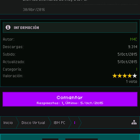
30/Abr/2016
INFORMACIÓN
Autor:
M4C
Descargas:
9.314
Subido:
5/Oct/2015
Actualizado:
5/Oct/2015
Categoría:
I
Valoración:
1 voto
Comentar
Respuestas: 1, Último: 5/Oct/2015
Inicio
Disco Virtual
IBM PC
I