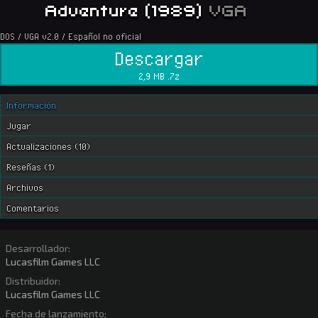
Adventure (1989)
VGA
DOS / VGA v2.0 / Español no oficial
Descargar
2,9 MB .7z
Información
Jugar
Actualizaciones (10)
Reseñas (1)
Archivos
Comentarios
Desarrollador:
Lucasfilm Games LLC
Distribuidor:
Lucasfilm Games LLC
Fecha de lanzamiento: