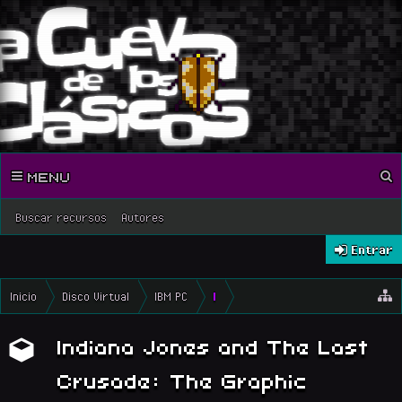
MENU
Buscar recursos
Autores
Entrar
Inicio
Disco Virtual
IBM PC
I
Indiana Jones and The Last
Crusade: The Graphic