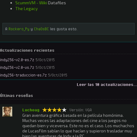
ScummVM - Wiki
Datafiles
The Legacy
A
Rockero_Py
y
ChaOsBC
les gusta esto.
Actualizaciones recientes
indy256-v2.0-es.7z
5/Oct/2015
indy256-v2.0-us.7z
5/Oct/2015
indy256-traduccion-es.7z
5/Oct/2015
Leer las 10 actualizaciones...
Últimas reseñas
Luchoag
Versión: VGA
Gran aventura gráfica basada en la película homónima.
Muchas veces las adaptaciones del cine a los juegos no
quedan bien y viceversa. Este no es el caso. Los muchachos
de LucasFilm sabían lo que hacían y supieron trasladar muy
bien las aventuras de Indy a la PC.