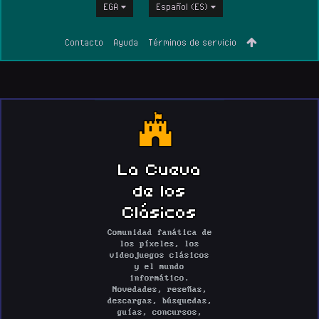
EGA
Español (ES)
Contacto
Ayuda
Términos de servicio
La Cueva
de los
Clásicos
Comunidad fanática de
los píxeles, los
videojuegos clásicos
y el mundo
informático.
Novedades, reseñas,
descargas, búsquedas,
guías, concursos,