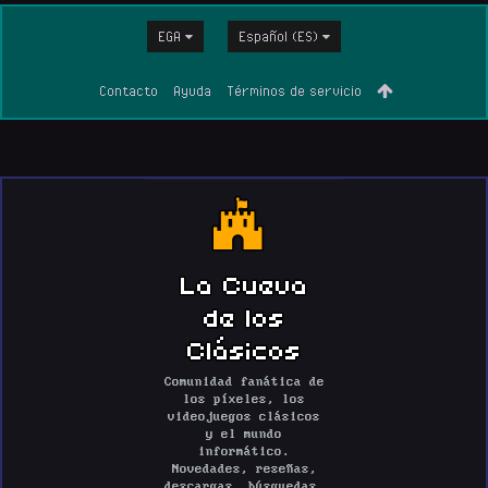
EGA
Español (ES)
Contacto
Ayuda
Términos de servicio
La Cueva
de los
Clásicos
Comunidad fanática de
los píxeles, los
videojuegos clásicos
y el mundo
informático.
Novedades, reseñas,
descargas, búsquedas,