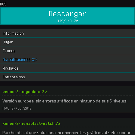
DOS
Descargar
339,9 KB .7z
Información
Jugar
Trucos
Actualizaciones (2)
Archivos
Comentarios
xenon-2-megablast.7z
Versión europea, sin errores gráficos en ninguno de sus 5 niveles.
M4C
,
24/Jul/2016
xenon-2-megablast-patch.7z
Parche oficial que soluciona inconvenientes gráficos al seleccionar