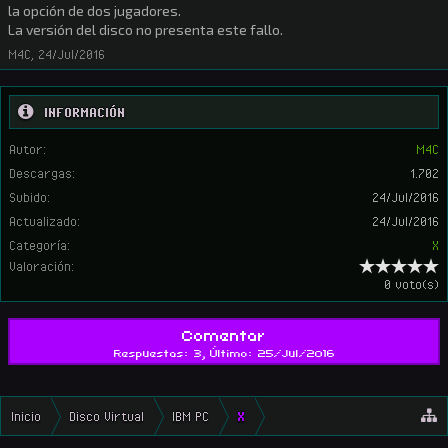
la opción de dos jugadores.
La versión del disco no presenta este fallo.
M4C
,
24/Jul/2016
INFORMACIÓN
Autor:
M4C
Descargas:
1.702
Subido:
24/Jul/2016
Actualizado:
24/Jul/2016
Categoría:
X
Valoración:
0 voto(s)
Comentar
Respuestas: 3, Último: 25/Jul/2016
Inicio
Disco Virtual
IBM PC
X