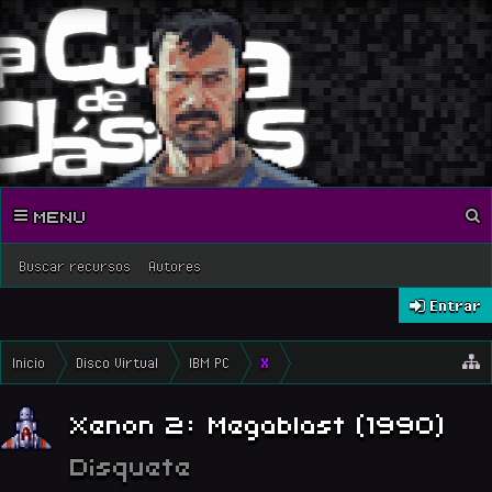
MENU
Buscar recursos
Autores
Entrar
Inicio
Disco Virtual
IBM PC
X
Xenon 2: Megablast (1990)
Disquete