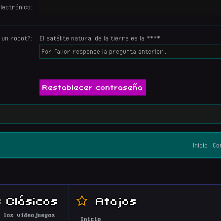
lectrónico:
 un robot?:
El satélite natural de la tierra es la ****
Inicio
Co
 Clásicos
Atajos
 los videojuegos
Inicio