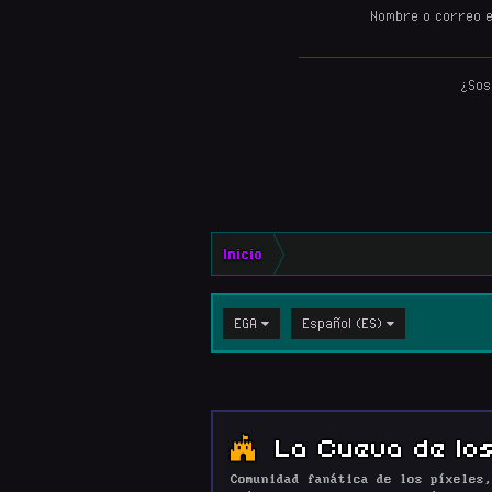
Nombre o correo e
¿Sos
Inicio
EGA
Español (ES)
La Cueva de los
Comunidad fanática de los píxeles,