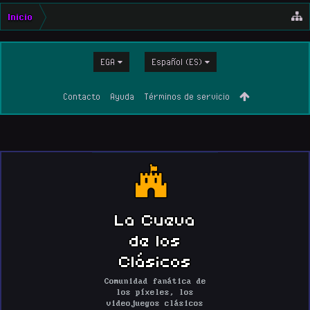
Inicio
EGA
Español (ES)
Contacto
Ayuda
Términos de servicio
La Cueva
de los
Clásicos
Comunidad fanática de
los píxeles, los
videojuegos clásicos