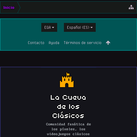
Inicio
EGA
Español (ES)
Contacto
Ayuda
Términos de servicio
La Cueva
de los
Clásicos
Comunidad fanática de
los píxeles, los
videojuegos clásicos