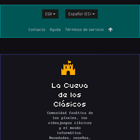
EGA
Español (ES)
Contacto
Ayuda
Términos de servicio
La Cueva
de los
Clásicos
Comunidad fanática de
los píxeles, los
videojuegos clásicos
y el mundo
informático.
Novedades, reseñas,