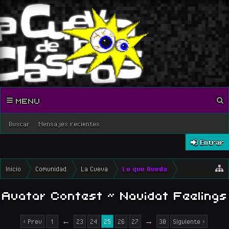
MENU
Buscar
Mensajes recientes
Entrar
Inicio
Comunidad
La Cueva
Lo que Queda
Avatar Contest ~ Navidat Feelings
< Prev
1
←
23
24
25
26
27
→
30
Siguiente >