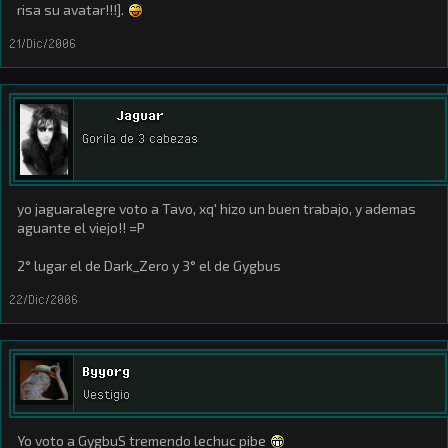
risa su avatar!!!].
21/Dic/2006
Jaguar
Gorila de 3 cabezas
yo jaguaralegre voto a Tavo, xq' hizo un buen trabajo, y ademas
aguante el viejo!! =P
2° lugar el de Dark_Zero y 3° el de Gygbus
22/Dic/2006
Byyorg
Vestigio
Yo voto a GygbuS tremendo lechuc pibe