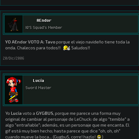
AEndor
IQ'S Squad's Member
YO AEndor VOTO A:
Tavo
porque el viejo navideño tiene toda la
onda. Chalecos para todos!!
Saludos!!
20/Dic/2006
Lucía
Sword Master
Yo
Lucía
voto a
GYGBUS
, porque me parece una forma muy
original de cambiar al personaje de LeChuck: de algo "temible" a
algo "entrañable"; además, es un personaje que me encanta. El
gif está muy bien hecho; hasta parece que dice "oh, oh, oh"
cuando mueve la boca... (GugbuS, corre! hazlo!
)