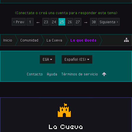
(Conectate o creá una cuenta para responder este tema)
< Prev
1
←
23
24
25
26
27
→
30
Siguiente >
Inicio
Comunidad
La Cueva
Lo que Queda
EGA
Español (ES)
Contacto
Ayuda
Términos de servicio
La Cueva