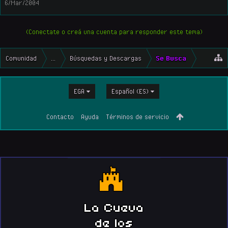
6/Mar/2004
(Conectate o creá una cuenta para responder este tema)
Comunidad
...
Búsquedas y Descargas
Se Busca
EGA
Español (ES)
Contacto
Ayuda
Términos de servicio
La Cueva
de los