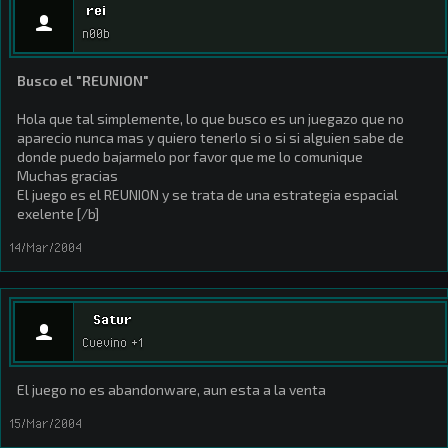
rei
n00b
Busco el "REUNION"
Hola que tal simplemente, lo que busco es un juegazo que no
aparecio nunca mas y quiero tenerlo si o si si alguien sabe de
donde puedo bajarmelo por favor que me lo comunique
Muchas gracias
El juego es el REUNION y se trata de una estrategia espacial
exelente [/b]
14/Mar/2004
Satur
Cuevino +1
El juego no es abandonware, aun esta a la venta
15/Mar/2004