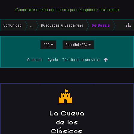
(Conectate o creá una cuenta para responder este tema)
Comunidad
...
Búsquedas y Descargas
Se Busca
EGA
Español (ES)
Contacto
Ayuda
Términos de servicio
La Cueva
de los
Clásicos