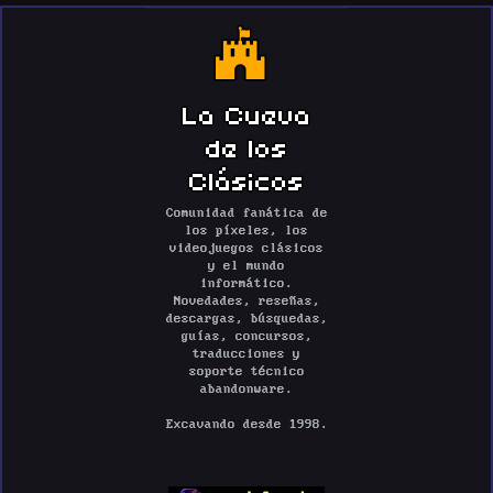
La Cueva
de los
Clásicos
Comunidad fanática de
los píxeles, los
videojuegos clásicos
y el mundo
informático.
Novedades, reseñas,
descargas, búsquedas,
guías, concursos,
traducciones y
soporte técnico
abandonware.
Excavando desde 1998.