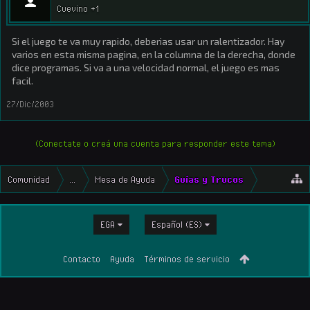
Cuevino +1
Si el juego te va muy rapido, deberias usar un ralentizador. Hay
varios en esta misma pagina, en la columna de la derecha, donde
dice programas. Si va a una velocidad normal, el juego es mas
facil.
27/Dic/2003
(Conectate o creá una cuenta para responder este tema)
Comunidad
...
Mesa de Ayuda
Guías y Trucos
EGA
Español (ES)
Contacto
Ayuda
Términos de servicio