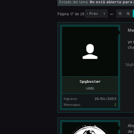
Estado del tema:
No está abierto para
< Prev
1
←
15
16
Página 17 de 20
Me 
yo 
cha
Spyb
Spybuster
n00b
Ingreso:
26/Dic/2003
Mensajes:
2
Aho
de 