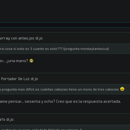
urray con anteojos dijo:
tra cosa si esto es 3 cuanto es esto??? (pregunta monkeylankesca)
er... ¿una mano?
l Portador De Luz dijo:
a pregunta mas dificil es cuántas cabezas tiene un mono de tres cabezas
ame pensar... sesenta y ocho? Creo que es la respuesta acertada.
aYo dijo:
l avatar es un asco, esta todo fallado en colores :S