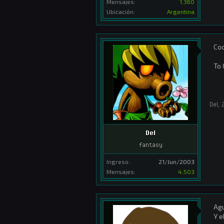
Mensajes:
1.360
Ubicación:
Argentina
Coc
To 
Del
,
Del
fantasy
Ingreso:
21/Jun/2003
Mensajes:
4.503
Agu
Y e