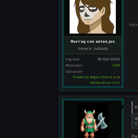
Murr
Murray con anteojos
Usuario Jubilado
Ingreso:
18/Oct/2003
Mensajes:
408
Ubicación:
Tirada en algun charco a la
salida de un circo
M
A
Y
Por