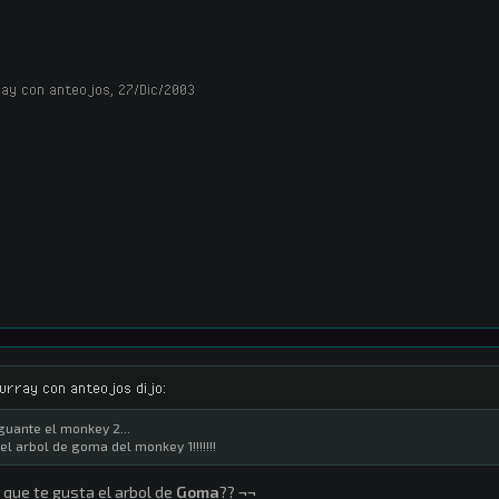
ay con anteojos
,
27/Dic/2003
urray con anteojos dijo:
guante el monkey 2...
 el arbol de goma del monkey 1!!!!!!!
 que te gusta el arbol de
Goma
?? ¬¬