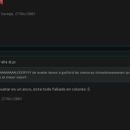
 Savege
,
27/Dic/2003
raKa dijo:
AAAAAAAALEEERYYY de avatar tenes a galford de samuray showdowwwwwn que i
s el mejor lejos!!..
avatar es un asco, esta todo fallado en colores :S
,
27/Dic/2003