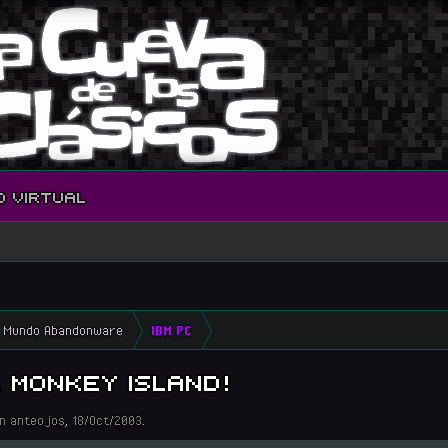
O VIRTUAL
Mundo Abandonware
IBM PC
 MONKEY ISLAND!
n anteojos
,
18/Oct/2003
.