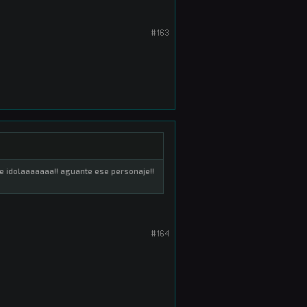
#163
dolaaaaaaa!! aguante ese personaje!!
#164