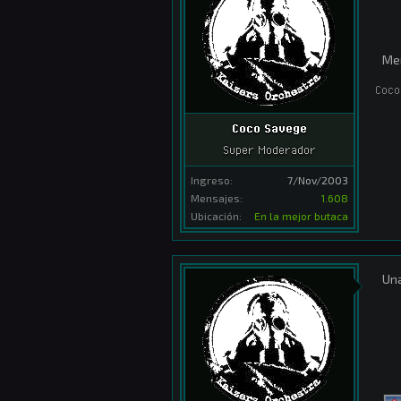
Men
Coco
Coco Savege
Super Moderador
Ingreso:
7/Nov/2003
Mensajes:
1.608
Ubicación:
En la mejor butaca
Una