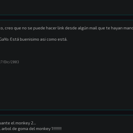
o, creo que no se puede hacer link desde algún mail que te hayan man
GaYo: Está buenisimo asi como está.
27/Dic/2003
ante el monkey 2...
l arbol de goma del monkey 1!!!!!!!