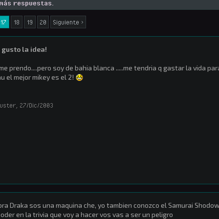
 más respuestas.
17
18
19
20
Siguiente >
gusto la idea!
me prendo....pero soy de bahia blanca .....me tendria q gastar la vida para ir 
u el mejor mikey es el 2!
uster
,
27/Dic/2003
ra Draka sos una maquina che, yo tambien conozco el Samurai Shodow
joder en la trivia que voy a hacer vos vas a ser un peligro