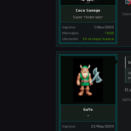
Coco Savege
Coco
Super Moderador
Ingreso:
7/Nov/2003
Mensajes:
1.608
Ubicación:
En la mejor butaca
D
V
e
El 
GaYo
GaYo
*
Ingreso:
23/May/2003