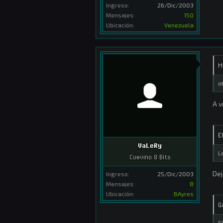
Ingreso:
26/Dic/2003
Mensajes:
150
Ubicación:
Venezuela
M
o
A v
E
VaLeRy
L
Cuevino 8 Bits
Dej
Ingreso:
25/Dic/2003
Mensajes:
8
Ubicación:
BAyres
G
E