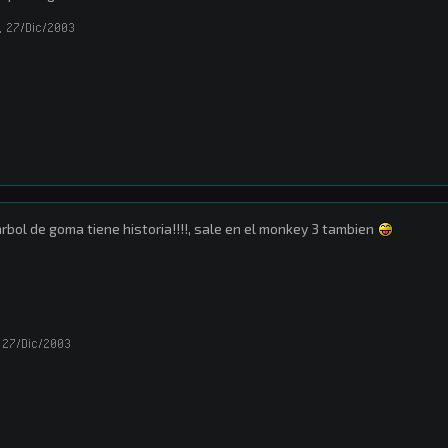
,
27/Dic/2003
arbol de goma tiene historia!!!!, sale en el monkey 3 tambien
27/Dic/2003