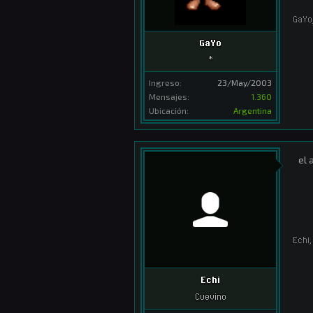
GaYo
GaYo
*
Ingreso:
23/May/2003
Mensajes:
1.360
Ubicación:
Argentina
el 
Echi
,
Echi
Cuevino