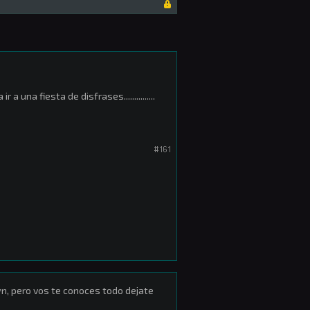
a una fiesta de disfrases...............
#161
n, pero vos te conoces todo dejate