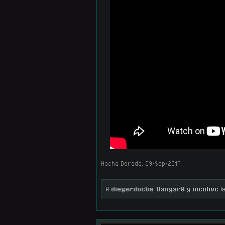
Hacha Dorada
,
29/Sep/2017
A
diegardocba
,
Hangar0
y
nicohvc
le