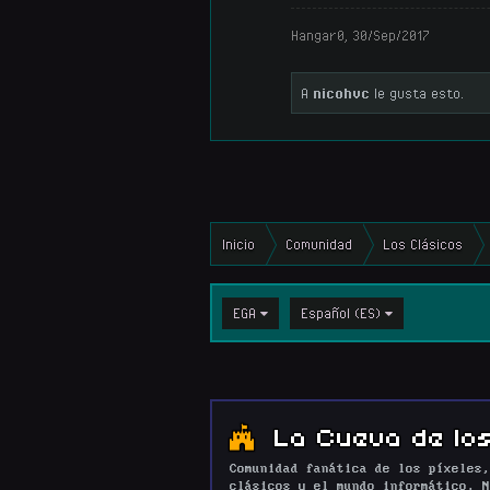
Hangar0
,
30/Sep/2017
A
nicohvc
le gusta esto.
Inicio
Comunidad
Los Clásicos
EGA
Español (ES)
La Cueva de los
Comunidad fanática de los píxeles,
clásicos y el mundo informático. N