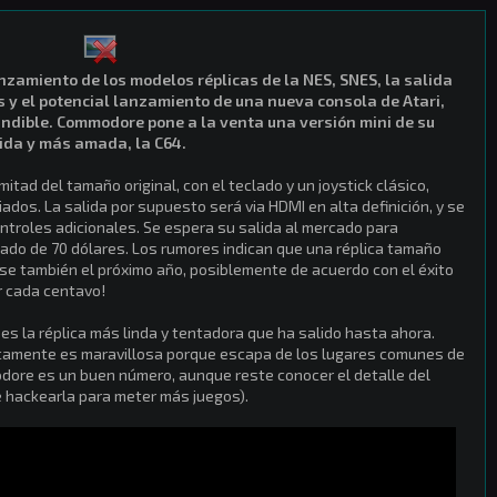
​
anzamiento de los modelos réplicas de la NES, SNES, la salida
s y el potencial lanzamiento de una nueva consola de Atari,
indible. Commodore pone a la venta una versión mini de su
da y más amada, la C64.
mitad del tamaño original, con el teclado y un joystick clásico,
ados. La salida por supuesto será via HDMI en alta definición, y se
ntroles adicionales. Se espera su salida al mercado para
mado de 70 dólares. Los rumores indican que una réplica tamaño
rse también el próximo año, posiblemente de acuerdo con el éxito
ar cada centavo!
 es la réplica más linda y tentadora que ha salido hasta ahora.
icamente es maravillosa porque escapa de los lugares comunes de
dore es un buen número, aunque reste conocer el detalle del
de hackearla para meter más juegos).