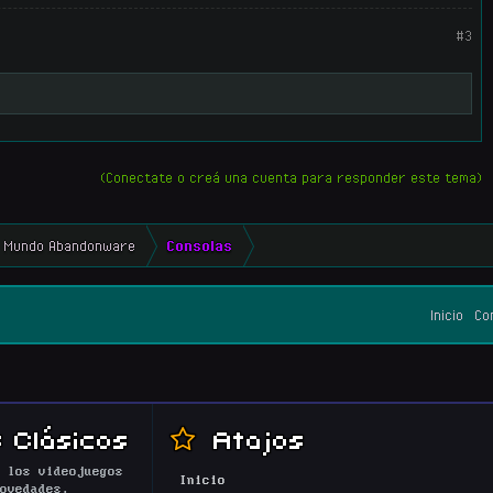
#3
(Conectate o creá una cuenta para responder este tema)
Mundo Abandonware
Consolas
Inicio
Co
 Clásicos
Atajos
 los videojuegos
Inicio
ovedades,