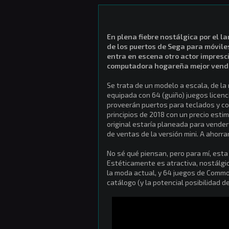
En plena fiebre nostálgica por el l
de los puertos de Sega para móvile
entra en escena otro actor impresc
computadora hogareña mejor vendi
Se trata de un modelo a escala, de la 
equipada con 64 (guiño) juegos licenci
proveerán puertos para teclados y co
principios de 2018 con un precio esti
original estaría planeada para vende
de ventas de la versión mini. A ahorr
No sé qué piensan, pero para mí, esta
Estéticamente es atractiva, nostálg
la moda actual, y 64 juegos de Commo
catálogo (y la potencial posibilidad 