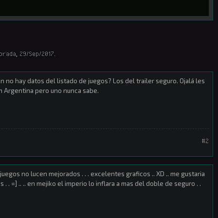
orada
,
29/Sep/2017
.
n no hay datos del listado de juegos? Los del trailer seguro. Ojalá les
en Argentina pero uno nunca sabe.
#2
 juegos no lucen mejorados . . . excelentes graficos .. XD .. me gustaria
 . =] .. .. en mejiko el imperio lo inflara a mas del doble de seguro . .