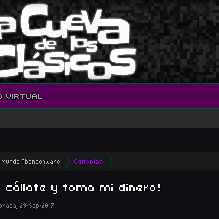
O VIRTUAL
Mundo Abandonware
Consolas
cállate y toma mi dinero!
orada
,
29/Sep/2017
.