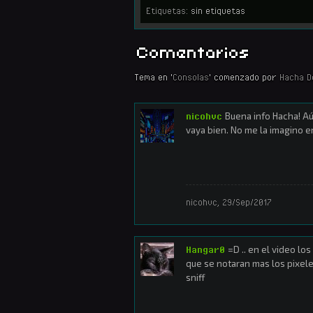
Etiquetas:
sin etiquetas
Comentarios
Tema en '
Consolas
' comenzado por
Hacha D
nicohvc
Buena info Hacha! Aú
vaya bien. No me la imagino 
nicohvc
,
29/Sep/2017
Hangar0
=D .. en el video los
que se notaran mas los pixeles .
sniff