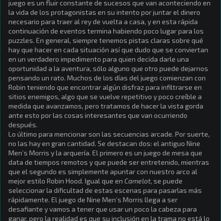
juego es un fluir constante de sucesos que van aconteciendo en
la vida de los protagonistas en su intento por juntar el dinero
necesario para traer al rey de vuelta a casa, y en esta rápida
continuación de eventos termina habiendo poco lugar para los
puzzles. En general, siempre tenemos pistas claras sobre qué
hay que hacer en cada situación así que dudo que se conviertan
en un verdadero impedimento para quien decida darle una
oportunidad a la aventura, sólo alguno que otro puede dejarnos
pensando un rato. Muchos de los días del juego comienzan con
Robin teniendo que encontrar algún disfraz para infiltrarse en
sitios enemigos, algo que se vuelve repetitivo y poco creíble a
medida que avanzamos, pero tratamos de hacer la vista gorda
ante esto por las cosas interesantes que van ocurriendo
después.
Lo último para mencionar son las secuencias arcade. Por suerte,
no las hay en gran cantidad. Se destacan dos: el antiguo Nine
Men’s Morris y la arquería. El primero es un juego de mesa que
data de tiempos remotos y que puede ser entretenido, mientras
que el segundo es simplemente apuntar con nuestro arco al
mejor estilo Robin Hood. Igual que en
Camelot
, se puede
seleccionar la dificultad de estas escenas para pasarlas más
rápidamente. El juego de Nine Men’s Morris llega a ser
desafiante y vamos a tener que usar un poco la cabeza para
ganar, pero la realidad es que su inclusión en la trama no está lo