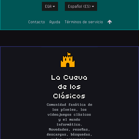
EGA
Español (ES)
Contacto
Ayuda
Términos de servicio
La Cueva
de los
Clásicos
Comunidad fanática de
los píxeles, los
videojuegos clásicos
y el mundo
informático.
Novedades, reseñas,
descargas, búsquedas,