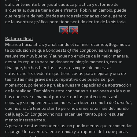
suficientemente bien justificada. La práctica y el torneo de
arquería al que se tiene que enfrentar Robin, en cambio, puede
que requiera de habilidades menos relacionadas con el género
de la aventura gráfica, pero tiene sentido dentro de la historia.
Balance final
Mirando hacia atrás y analizando el camino recorrido, llegamos a
la conclusión de que
Conquests of the Longbow
es un juego
realmente muy bueno. Y aunque no empiece de la mejor manera,
después repunta para no decaer en ningún momento, con un
final que, hechas bien las cosas, es imposible no estar
satisfecho. Es evidente que tiene cosas para mejorar y una de
las faltas más graves es lo repetitivo que puede ser por
momentos, poniendo a prueba nuestra capacidad de abstracción
de la realidad. También cuenta con varias situaciones en las que
hay que mirar el manual para sortear las protecciones anti-
copias, y su implementación no es tan buena como la de
Camelot
,
que nos hacía leer bastante pero nos enseñaba más del mundo
del juego. En
Longbow
no nos hacen leer tanto, pero resultan
menos interesantes.
A pesar de estas menudencias, no puedo menos que recomendar
el juego. Una aventura entretenida y atrapante de la que pocas