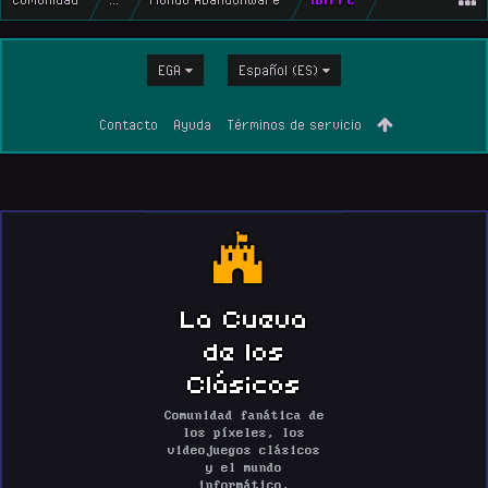
EGA
Español (ES)
Contacto
Ayuda
Términos de servicio
La Cueva
de los
Clásicos
Comunidad fanática de
los píxeles, los
videojuegos clásicos
y el mundo
informático.