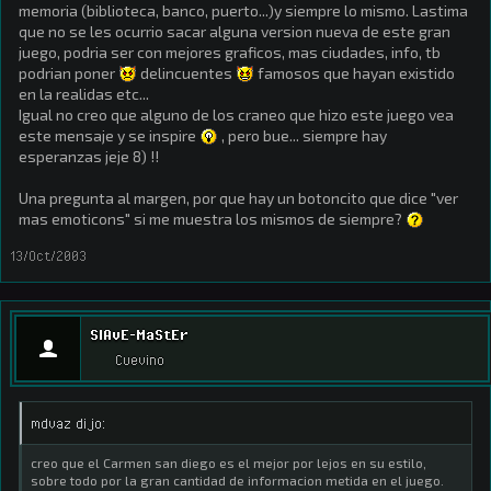
memoria (biblioteca, banco, puerto...)y siempre lo mismo. Lastima
que no se les ocurrio sacar alguna version nueva de este gran
juego, podria ser con mejores graficos, mas ciudades, info, tb
podrian poner
delincuentes
famosos que hayan existido
en la realidas etc...
Igual no creo que alguno de los craneo que hizo este juego vea
este mensaje y se inspire
, pero bue... siempre hay
esperanzas jeje 8) !!
Una pregunta al margen, por que hay un botoncito que dice "ver
mas emoticons" si me muestra los mismos de siempre?
13/Oct/2003
SlAvE-MaStEr
Cuevino
mdvaz dijo:
creo que el Carmen san diego es el mejor por lejos en su estilo,
sobre todo por la gran cantidad de informacion metida en el juego.