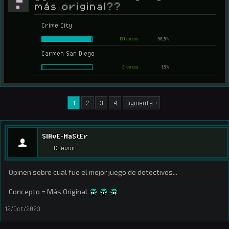
más original??
Crime City
131 votos
98,5%
Carmen San Diego
2 votos
1,5%
1
2
3
4
Siguiente >
SlAvE-MaStEr
Cuevino
Opinen sobre cual fue el mejor juego de detectives...
Concepto = Más Original
12/Oct/2003