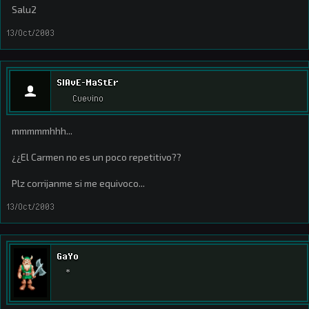
Salu2
13/Oct/2003
SlAvE-MaStEr
Cuevino
mmmmmhhh...
¿¿El Carmen no es un poco repetitivo??
Plz corrijanme si me equivoco...
13/Oct/2003
GaYo
*