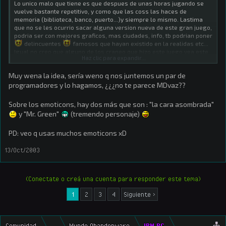
Lo unico malo que tiene es que despues de unas horas jugando se
vuelve bastante repetitivo, y como que las coss las haces de
memoria (biblioteca, banco, puerto...)y siempre lo mismo. Lastima
que no se les ocurrio sacar alguna version nueva de este gran juego,
podria ser con mejores graficos, mas ciudades, info, tb podrian poner
delincuentes
famosos que hayan existido en la realidas etc...
Igual no creo que alguno de los craneo que hizo este juego vea este
Haz clic para expandir...
mensaje y se inspire
, pero bue... siempre hay esperanzas jeje 8)
!!
Muy wena la idea, sería weno q nos juntemos un par de
Una pregunta al margen, por que hay un botoncito que dice "ver mas
programadores y lo hagamos, ¿¿¿no te parece MDvaz??
emoticons" si me muestra los mismos de siempre?
Sobre los emoticons, hay dos más que son : "la cara asombrada"
y "Mr. Green"
(tremendo personaje)
PD: veo q usas muchos emoticons xD
13/Oct/2003
(Conectate o creá una cuenta para responder este tema)
1
2
3
4
Siguiente >
Comunidad
...
Mundo Abandonware
IBM PC