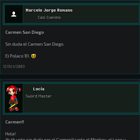
Marcelo Jorge Romano
Casi Cuevino
Carmen San Diego
Sin duda el Carmen San Diego.
El Polaco´81.
12/Oct/2003
Lucía
Sword Master
Carmen!!
Hola!
Yo tb voto sin duda por el Carmen!! junto el Monkey, el Loon y