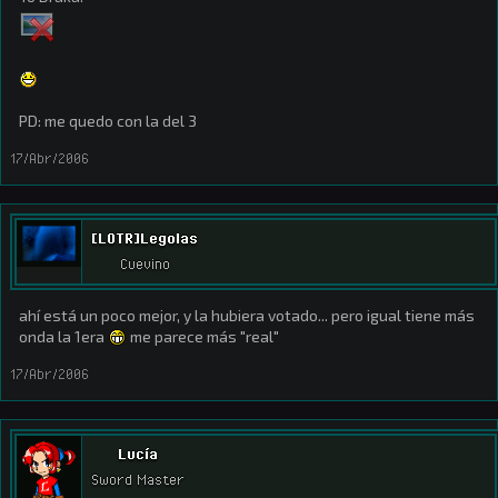
PD: me quedo con la del 3
17/Abr/2006
[LOTR]Legolas
Cuevino
ahí está un poco mejor, y la hubiera votado... pero igual tiene más
onda la 1era
me parece más "real"
17/Abr/2006
Lucía
Sword Master