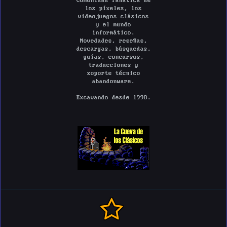
Comunidad fanática de
los píxeles, los
videojuegos clásicos
y el mundo
informático.
Novedades, reseñas,
descargas, búsquedas,
guías, concursos,
traducciones y
soporte técnico
abandonware.
Excavando desde 1998.