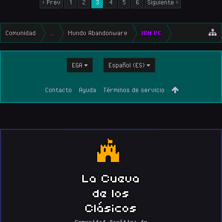
< Prev
1
2
3
4
5
6
Siguiente >
Comunidad
...
Mundo Abandonware
IBM PC
EGA
Español (ES)
Contacto
Ayuda
Términos de servicio
La Cueva
de los
Clásicos