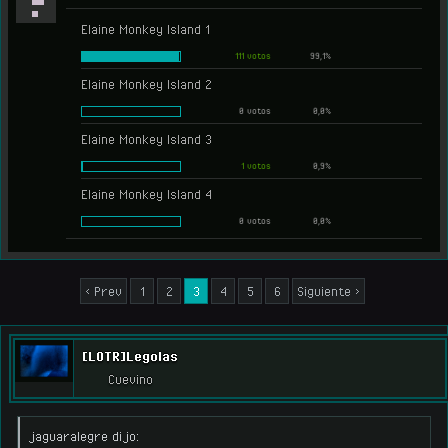
Elaine Monkey Island 1
111 votos
99,1%
Elaine Monkey Island 2
0 votos
0,0%
Elaine Monkey Island 3
1 votos
0,9%
Elaine Monkey Island 4
0 votos
0,0%
< Prev
1
2
3
4
5
6
Siguiente >
[LOTR]Legolas
Cuevino
jaguaralegre dijo: