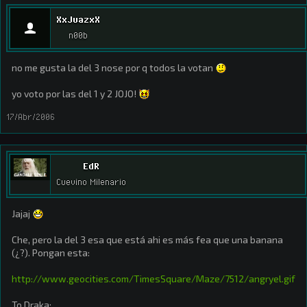
XxJuazxX
n00b
no me gusta la del 3 nose por q todos la votan
yo voto por las del 1 y 2 JOJO!
17/Abr/2006
EdR
Cuevino Milenario
Jajaj
Che, pero la del 3 esa que está ahi es más fea que una banana
(¿?). Pongan esta:
http://www.geocities.com/TimesSquare/Maze/7512/angryel.gif
To Draka: