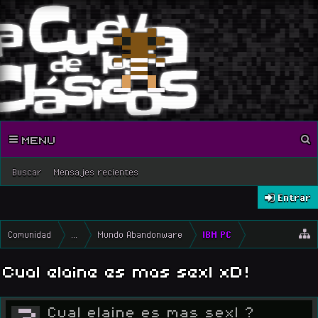
MENU
Buscar
Mensajes recientes
Entrar
Comunidad
...
Mundo Abandonware
IBM PC
Cual elaine es mas sexI xD!
?
Cual elaine es mas sexI ?