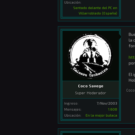
Ubicación:
Sentado delante del PC en
Villarrobledo (España)
Bue
la 
for
htt
por
El 
Ho
Coco Savege
Coco
Super Moderador
Ingreso:
7/Nov/2003
Mensajes:
1.608
Ubicación:
En la mejor butaca