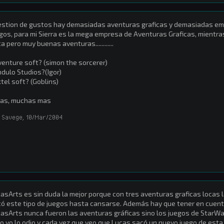
stion de gustos hay demasiadas aventuras graficas y demasiadas em
gos, para mi Sierra es la mega empresa de Aventuras Graficas, mientr
a pero muy buenas aventuras............
enture soft? (simon the sorcerer)
dulo Studios?(Igor)
tel soft? (Goblins)
mas, muchas mas
 Savege
,
10/Mar/2004
asArts es sin duda la mejor porque con tres aventuras graficas locas le
ó este tipo de juegos hasta cansarse. Además hay que tener en cuenta 
asArts nunca fueron las aventuras gráficas sino los juegos de StarWar
o yo lo odio y cada vez que veo que Lucas sacó un nuevo juego de est