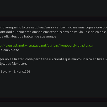
no aunque no lo creas Lukas, Sierra vendio muchas mas copias que Luc
cantidad que sacaron ambas empresas, sierra se volvio un clasico de c
os oficiales que hablan de sus juegos.
p://sierraplanet.virtualave.net/cgi-bin/ikonboard/register.cgi
 ejemplo ese
igor no es la gran cosa pero tene en cuenta que marco un hito en las av
llywood Monsters
 Savege
,
10/Mar/2004