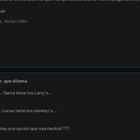
kas
s
,
10/Mar/2004
r, que dilema
.. Sierra tiene los Larry´s....
..Lucas tiene los monkey´s.....
hay una opción que sea neutra????