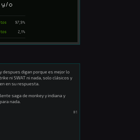
 y/o
otos
97,9%
otos
2,1%
 y despues digan porque es mejor lo
rike ni SWAT ni nada, solo clásicos y
uen en su respuesta.
elente saga de monkey y indiana y
para nada.
#1