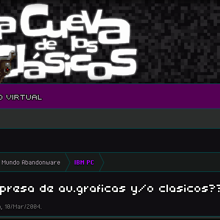
O VIRTUAL
Mundo Abandonware
IBM PC
presa de av.graficas y/o clasicos?
a
,
10/Mar/2004
.