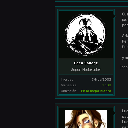
Cue
jue
poc
Adv
Pen
Cok
y 
Coco Savege
Coco
Super Moderador
Ingreso:
7/Nov/2003
Mensajes:
1.608
Ubicación:
En la mejor butaca
Luc
sac
Luc
per