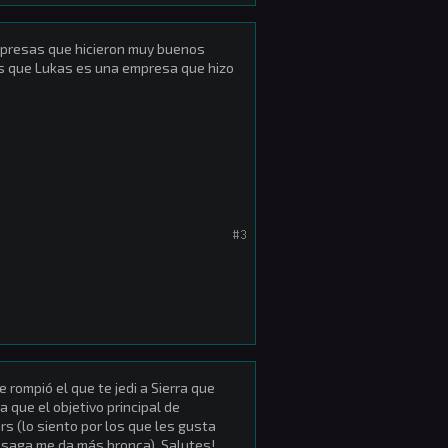
presas que hicieron muy buenos
as que Lukas es una empresa que hizo
#3
 rompió el que te jedi a Sierra que
que el objetivo principal de
s (lo siento por los que les gusta
a saga me da más bronca). Salutes!