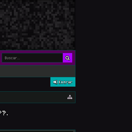
Entrar
??.