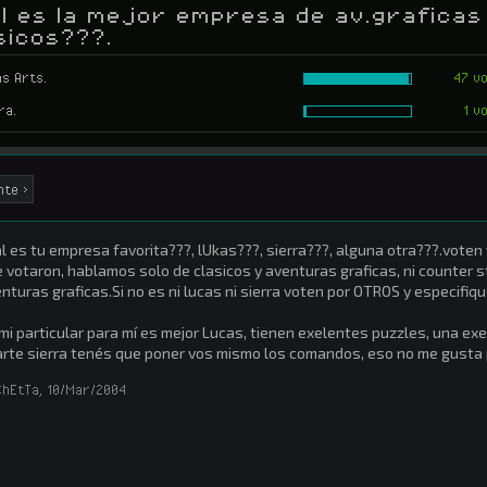
l es la mejor empresa de av.graficas
sicos???.
s Arts.
47 v
ra.
1 v
nte >
l es tu empresa favorita???, lUkas???, sierra???, alguna otra???.voten
 votaron, hablamos solo de clasicos y aventuras graficas, ni counter st
nturas graficas.Si no es ni lucas ni sierra voten por OTROS y especifiq
mi particular para mí es mejor Lucas, tienen exelentes puzzles, una ex
rte sierra tenés que poner vos mismo los comandos, eso no me gusta 
ChEtTa
,
10/Mar/2004