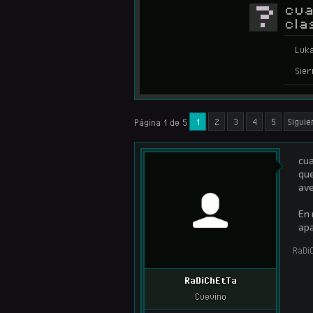
?
cua
cla
Luka
Sier
1
2
3
4
5
Siguie
Página 1 de 5
cua
que
ave
En 
apa
RaDi
RaDiChEtTa
Cuevino