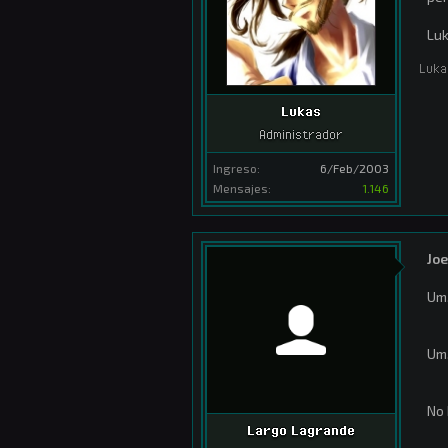
Lu
Luka
Lukas
Administrador
Ingreso:
6/Feb/2003
Mensajes:
1.146
Joe
Um.
Um.
No 
Largo Lagrande