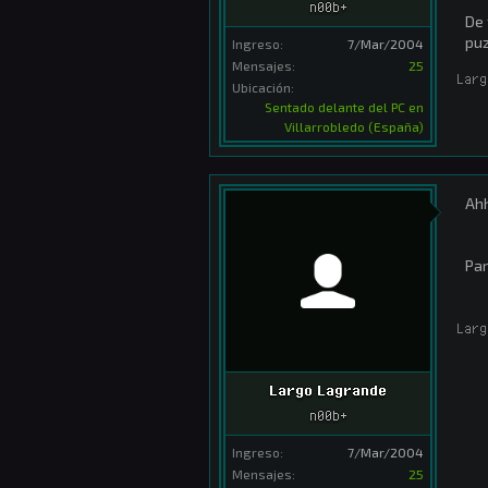
n00b+
De 
puz
Ingreso:
7/Mar/2004
Mensajes:
25
Larg
Ubicación:
Sentado delante del PC en
Villarrobledo (España)
Ahh
Pa
Larg
Largo Lagrande
n00b+
Ingreso:
7/Mar/2004
Mensajes:
25