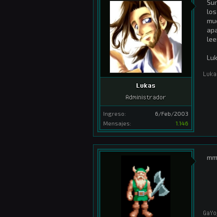
Sur
los
muc
apa
lee
Lu
Luka
Lukas
Administrador
Ingreso:
6/Feb/2003
Mensajes:
1.146
mmm
GaYo