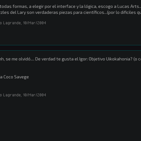
todas formas, a elegir por el interface y la lógica, escogo a Lucas Arts
zles del Lary son verdaderas piezas para científicos...(por lo dificiles qu
o Lagrande
,
10/Mar/2004
h, se me olvidó.... De verdad te gusta el Igor: Objetivo Uikokahonia? (o 
ra Coco Savege
o Lagrande
,
10/Mar/2004