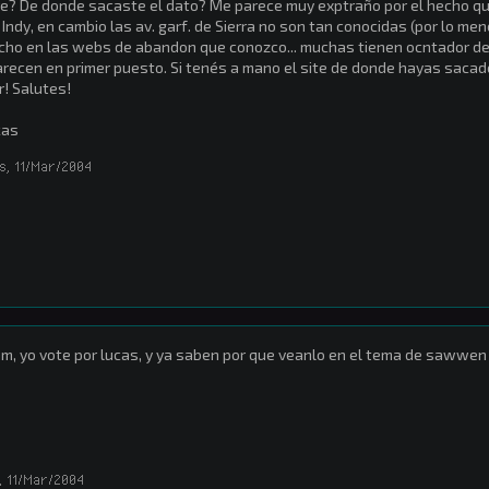
e? De donde sacaste el dato? Me parece muy exptraño por el hecho q
 Indy, en cambio las av. garf. de Sierra no son tan conocidas (por lo me
ho en las webs de abandon que conozco... muchas tienen ocntador d
recen en primer puesto. Si tenés a mano el site de donde hayas sacado
r! Salutes!
kas
s
,
11/Mar/2004
, yo vote por lucas, y ya saben por que veanlo en el tema de sawwen
,
11/Mar/2004