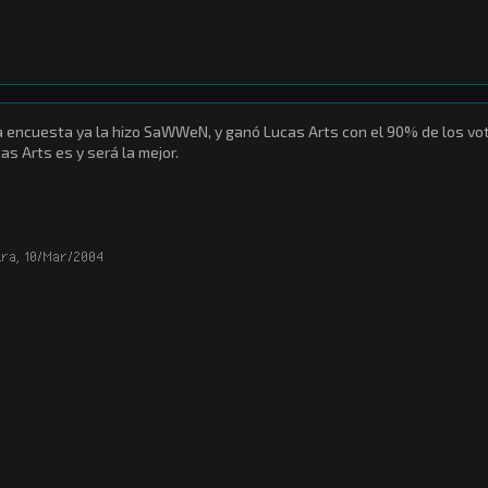
 encuesta ya la hizo SaWWeN, y ganó Lucas Arts con el 90% de los vo
as Arts es y será la mejor.
tra
,
10/Mar/2004