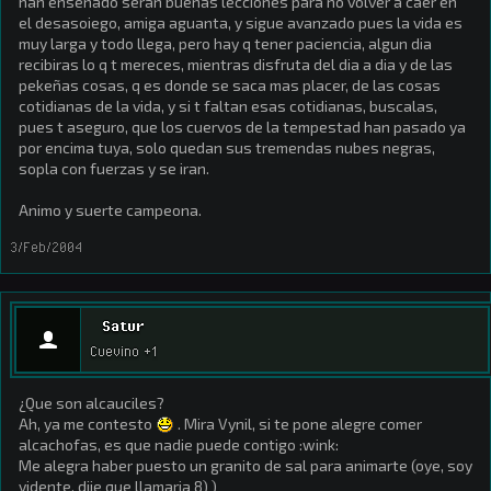
han enseñado seran buenas lecciones para no volver a caer en
el desasoiego, amiga aguanta, y sigue avanzado pues la vida es
muy larga y todo llega, pero hay q tener paciencia, algun dia
recibiras lo q t mereces, mientras disfruta del dia a dia y de las
pekeñas cosas, q es donde se saca mas placer, de las cosas
cotidianas de la vida, y si t faltan esas cotidianas, buscalas,
pues t aseguro, que los cuervos de la tempestad han pasado ya
por encima tuya, solo quedan sus tremendas nubes negras,
sopla con fuerzas y se iran.
Animo y suerte campeona.
3/Feb/2004
Satur
Cuevino +1
¿Que son alcauciles?
Ah, ya me contesto
. Mira Vynil, si te pone alegre comer
alcachofas, es que nadie puede contigo :wink:
Me alegra haber puesto un granito de sal para animarte (oye, soy
vidente, dije que llamaria 8) )