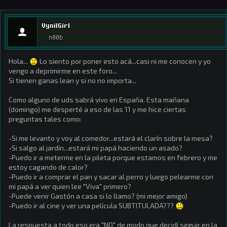
VynilGirl
n00b
Hola...
Lo siento por poner esto acá...casi ni me conocen y yo
vengo a deprimirme en este foro...
Si tienen ganas lean y si no no importa...
Como alguno de uds sabrá vivo en España. Esta mañana
(domingo) me desperté a eso de las 11 y me hice ciertas
preguntas tales como:
-Si me levanto y voy al comedor...estará el clarín sobre la mesa?
-Si salgo al jardín...estará mi papá haciendo un asado?
-Puedo ir a meterme en la pileta porque estamos en febrero y me
estoy cagando de calor?
-Puedo ir a comprar el pan y sacar al perro y luego pelearme con
mi papá a ver quien lee "Viva" primero?
-Puede venir Gastón a casa si lo llamo? (mi mejor amigo)
-Puedo ir al cine y ver una película SUBTITULADA???
La respuesta a todo eso era "NO" de modo que decidí seguir en la