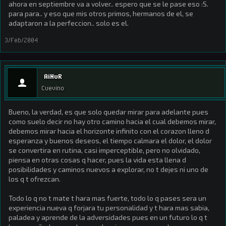
ahora en septiembre va a volver.. espero que se le pase eso :S.
para para.. y eso que mis otros primos, hermanos de el, se
adaptaron a la perfeccion.. solo es el.
3/Feb/2004
AiNuR
Cuevino
Bueno, la verdad, es que solo quedar mirar para adelante pues
como suelo decir no hay otro camino hacia el cual debemos mirar,
debemos mirar hacia el horizonte infinito con el corazon lleno d
esperanza y buenos deseos, el tiempo calmara el dolor, el dolor
se convertira en rutina, casi imperceptible, pero no olvidado,
piensa en otras cosas q hacer, pues la vida esta llena d
posibilidades y caminos nuevos a explorar, no t dejes ni uno de
los q t ofrezcan.
Todo lo q no t mate t hara mas fuerte, todo lo q pases sera un
experiencia nueva q forjara tu personalidad y t hara mas sabia,
paladea y aprende de la adversidades pues en un futuro lo q t