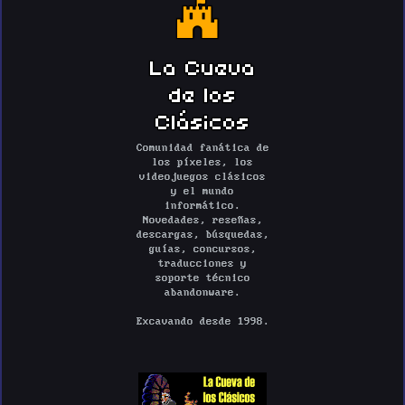
La Cueva
de los
Clásicos
Comunidad fanática de
los píxeles, los
videojuegos clásicos
y el mundo
informático.
Novedades, reseñas,
descargas, búsquedas,
guías, concursos,
traducciones y
soporte técnico
abandonware.
Excavando desde 1998.