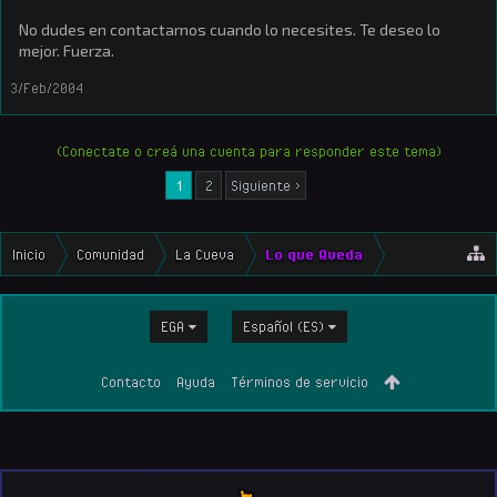
No dudes en contactarnos cuando lo necesites. Te deseo lo
mejor. Fuerza.
3/Feb/2004
(Conectate o creá una cuenta para responder este tema)
1
2
Siguiente >
Inicio
Comunidad
La Cueva
Lo que Queda
EGA
Español (ES)
Contacto
Ayuda
Términos de servicio