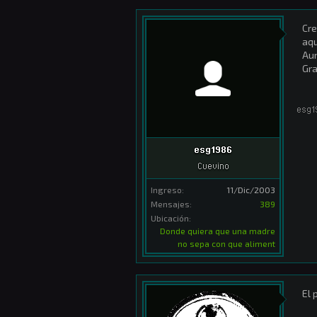
Cre
aqu
Aun
Gra
esg1
esg1986
Cuevino
Ingreso:
11/Dic/2003
Mensajes:
389
Ubicación:
Donde quiera que una madre
no sepa con que aliment
El 