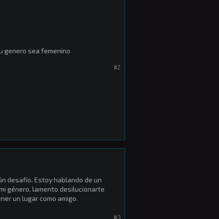
tu genero sea femenino
#2
ún desafío. Estoy hablando de un
 mi género, lamento desilucionarte
ener un lugar como amigo.
#3