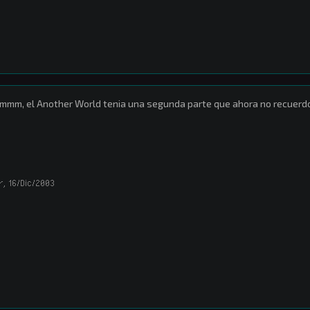
mm, el Another World tenia una segunda parte que ahora no recuerdo e
r
,
16/Dic/2003