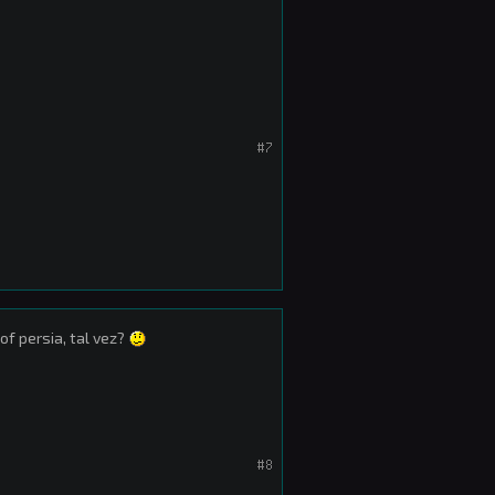
#7
of persia, tal vez?
#8