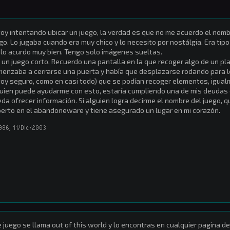
oy intentando ubicar un juego, la verdad es que no me acuerdo el nom
go. Lo jugaba cuando era muy chico y lo necesito por nostálgia. Era tipo
lo acurdo muy bien. Tengo solo imágenes sueltas.
 un juego corto. Recuerdo una pantalla en la que recoger algo de un pl
enzaba a cerrarse una puerta y había que desplazarse rodando para l
oy seguro, como en casi todo) que se podían recoger elementos, igual
uien puede ayudarme con esto, estaría cumpliendo una de mis deudas co
da ofrecer información. Si alguien logra decirme el nombre del juego,
erto en el abandoneware y tiene asegurado un lugar en mi corazón.
986
,
11/Dic/2003
 juego se llama out of this world y lo encontras en cualquier pagina d