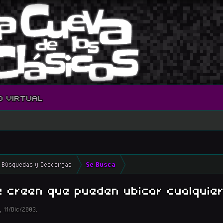
O VIRTUAL
Búsquedas y Descargas
Se Busca
e creen que pueden ubicar cualquie
,
11/Dic/2003
.