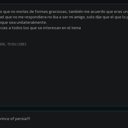
o que no morías de formas graciosas, también me acuerdo que eras un pr
el que no me respondiera no iba a ser mi amigo, solo dije que el que lo 
que sea unilateralmente.
cias a todos los que se interesan en el tema
986
,
15/Dic/2003
prince of persia!!!