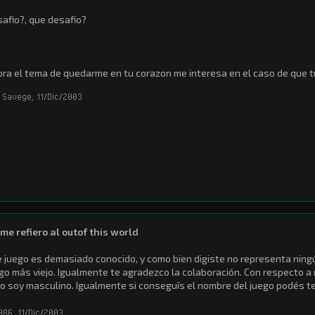
afio?, que desafio?
ra el tema de quedarme en tu corazon me interesa en el caso de que 
 Savege
,
11/Dic/2003
me refiero al outof this world
 juego es demasiado conocido, y como bien digiste no representa ning
go más viejo. Igualmente te agradezco la colaboración. Con respecto a
o soy masculino. Igualmente si conseguís el nombre del juego podés t
986
,
11/Dic/2003