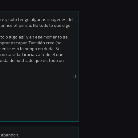
bre y solo tengo algunas imágenes del
 prince of persia. No todo lo que digo
ato o algo así, y en ese momento se
ograr escapar. También creo (no
mente eso lo pongo en duda. Si
n la vida. Gracias a todo el que
 queda demostrado que es todo un
#1
e abandon.