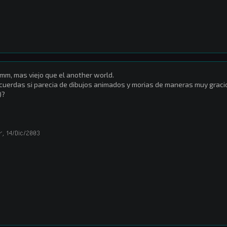
m, mas viejo que el another world.
cuerdas si parecia de dibujos animados y morias de maneras muy graci
)?
r
,
14/Dic/2003