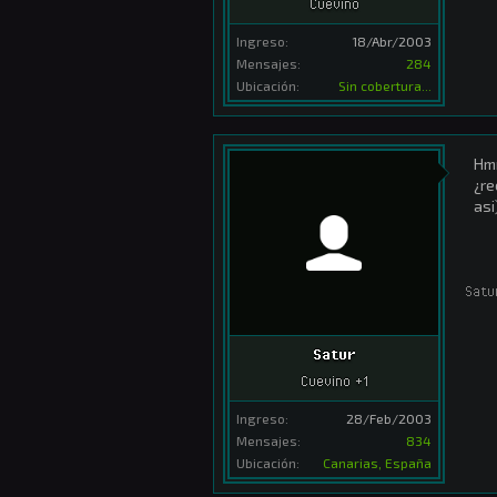
Cuevino
Ingreso:
18/Abr/2003
Mensajes:
284
Ubicación:
Sin cobertura...
Hmm
¿re
asi
Satu
Satur
Cuevino +1
Ingreso:
28/Feb/2003
Mensajes:
834
Ubicación:
Canarias, España