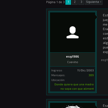
1
2
3
Siguiente >
Página 1 de 3
Est
jue
me 
Era
com
est
alg
pue
exp
esg1986
esg1
Cuevino
Ingreso:
11/Dic/2003
Mensajes:
389
Ubicación:
Donde quiera que una madre
no sepa con que aliment
Ese