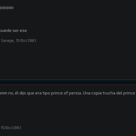
ojojojojo
puede ser ese
 Savege
,
15/Dic/2003
m no, él dijo que era tipo prince of persia. Una copia trucha del prince 
15/Dic/2003