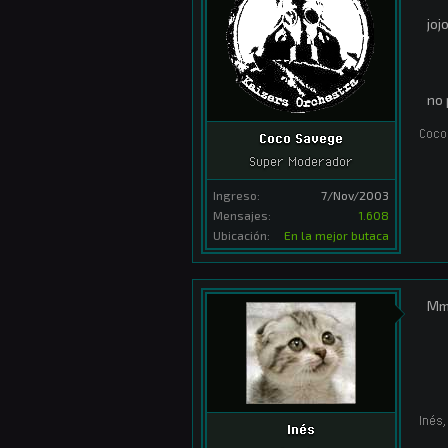
joj
no 
Coco
Coco Savege
Super Moderador
Ingreso:
7/Nov/2003
Mensajes:
1.608
Ubicación:
En la mejor butaca
Mmm
Inés
,
Inés