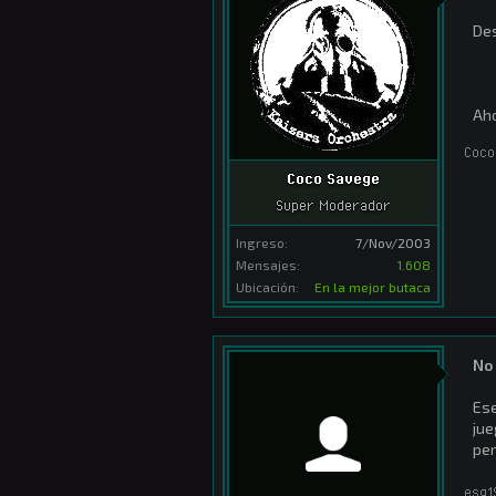
Des
Aho
Coco
Coco Savege
Super Moderador
Ingreso:
7/Nov/2003
Mensajes:
1.608
Ubicación:
En la mejor butaca
No 
Ese
jue
per
esg1