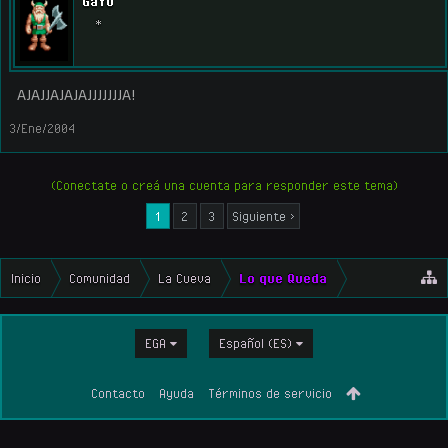
GaYo
*
AJAJJAJAJAJJJJJJJA!
3/Ene/2004
(Conectate o creá una cuenta para responder este tema)
1
2
3
Siguiente >
Inicio
Comunidad
La Cueva
Lo que Queda
EGA
Español (ES)
Contacto
Ayuda
Términos de servicio