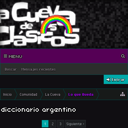
MENU
Buscar
Mensajes recientes
Entrar
Inicio
Comunidad
La Cueva
Lo que Queda
diccionario argentino
1
2
3
Siguiente >