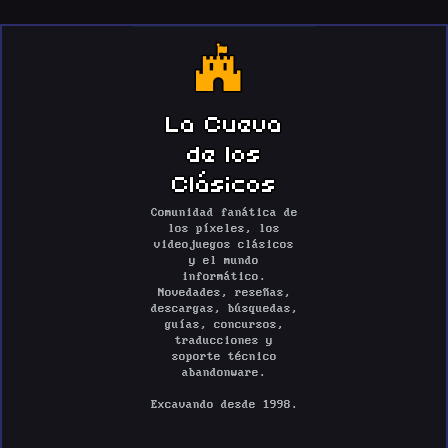
La Cueva
de los
Clásicos
Comunidad fanática de
los píxeles, los
videojuegos clásicos
y el mundo
informático.
Novedades, reseñas,
descargas, búsquedas,
guías, concursos,
traducciones y
soporte técnico
abandonware.
Excavando desde 1998.