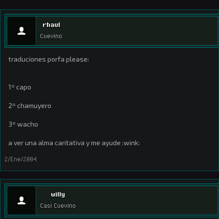
rhaul
Cuevino
traduciones porfa please:
1º capo
2º chamuyero
3º wacho
a ver una alma caritativa y me ayude :wink:
2/Ene/2004
willy
Casi Cuevino