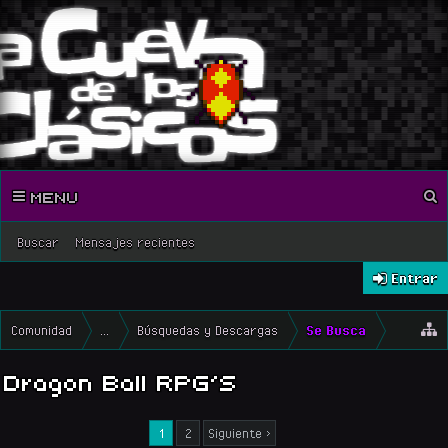
MENU
Buscar
Mensajes recientes
Entrar
Comunidad
...
Búsquedas y Descargas
Se Busca
Dragon Ball RPG´S
1
2
Siguiente >