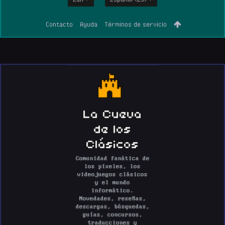
Contacto
Ayuda
Términos de servicio
La Cueva
de los
Clásicos
Comunidad fanática de
los píxeles, los
videojuegos clásicos
y el mundo
informático.
Novedades, reseñas,
descargas, búsquedas,
guías, concursos,
traducciones y