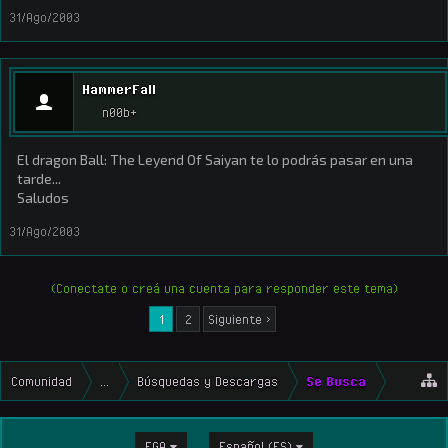
31/Ago/2003
HammerFall
n00b+
El dragon Ball: The Leyend Of Saiyan te lo podrás pasar en una
tarde...
Saludos
31/Ago/2003
(Conectate o creá una cuenta para responder este tema)
1
2
Siguiente >
Comunidad
...
Búsquedas y Descargas
Se Busca
EGA
Español (ES)