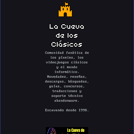
La Cueva
de los
Clásicos
Comunidad fanática de
los píxeles, los
videojuegos clásicos
y el mundo
informático.
Novedades, reseñas,
descargas, búsquedas,
guías, concursos,
traducciones y
soporte técnico
abandonware.
Excavando desde 1998.