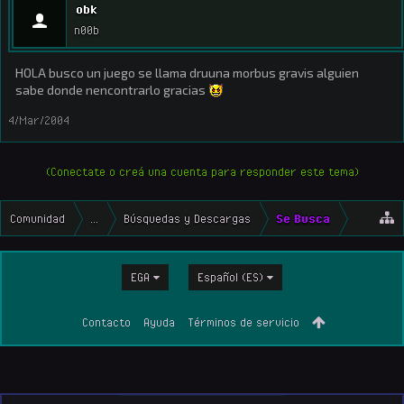
obk
n00b
HOLA busco un juego se llama druuna morbus gravis alguien
sabe donde nencontrarlo gracias
4/Mar/2004
(Conectate o creá una cuenta para responder este tema)
Comunidad
...
Búsquedas y Descargas
Se Busca
EGA
Español (ES)
Contacto
Ayuda
Términos de servicio