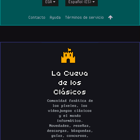
EGA
Español (ES)
Contacto
Ayuda
Términos de servicio
La Cueva
de los
Clásicos
Comunidad fanática de
los píxeles, los
videojuegos clásicos
y el mundo
informático.
Novedades, reseñas,
descargas, búsquedas,
guías, concursos,