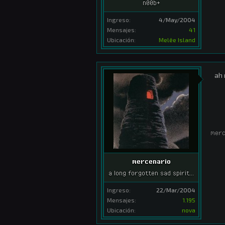
n00b+
Ingreso:
4/May/2004
Mensajes:
41
Ubicación:
Melêe Island
ah 
merc
mercenario
a long forgotten sad spirit...
Ingreso:
22/Mar/2004
Mensajes:
1.195
Ubicación:
nova