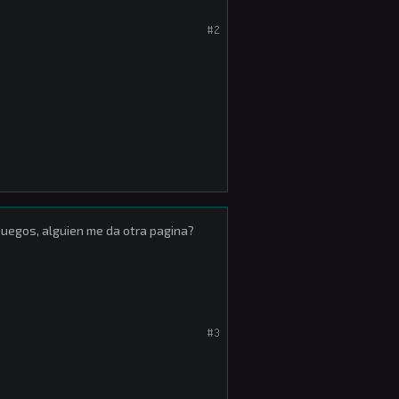
#2
juegos, alguien me da otra pagina?
#3