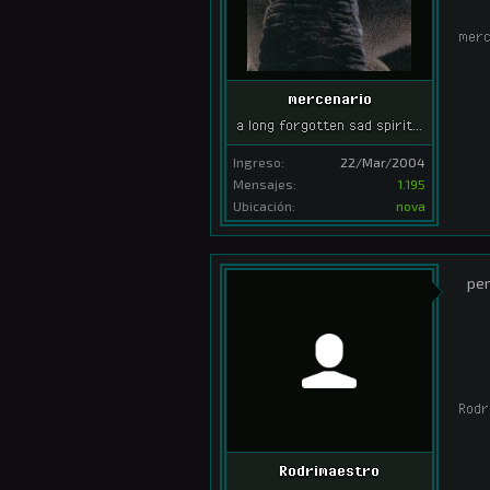
merc
mercenario
a long forgotten sad spirit...
Ingreso:
22/Mar/2004
Mensajes:
1.195
Ubicación:
nova
per
Rodr
Rodrimaestro