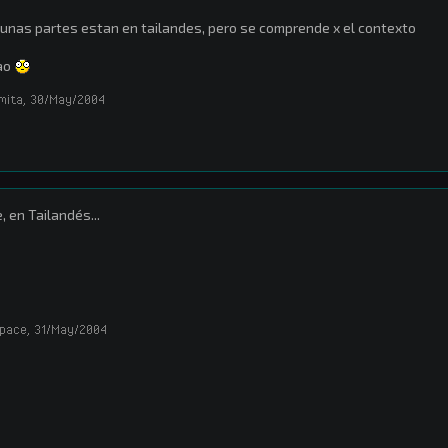
unas partes estan en tailandes, pero se comprende x el contexto
ao
amita
,
30/May/2004
e, en Tailandés...
pace
,
31/May/2004