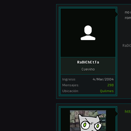
no 
rom
RaDi
RaDiChEtTa
Cuevino
Ingreso:
4/Mar/2004
Mensajes:
298
Ubicación:
Quilmes
ht