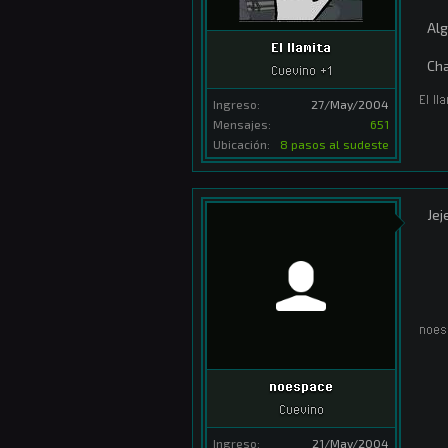
Alg
El llamita
Ch
Cuevino +1
El ll
Ingreso:
27/May/2004
Mensajes:
651
Ubicación:
8 pasos al sudeste
Jej
noes
noespace
Cuevino
Ingreso:
21/May/2004