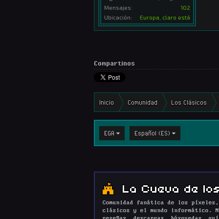
Mensajes:
102
Ubicación:
Europa, claro está
Compartinos
Inicio
Comunidad
Los Clásicos
EGA
Español (ES)
La Cueva de los
Comunidad fanática de los píxeles,
clásicos y el mundo informático. N
reseñas, descargas, búsquedas, guí