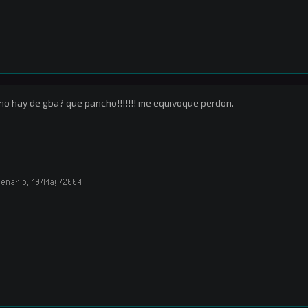
no hay de gba? que pancho!!!!!!! me equivoque perdon.
enario
,
19/May/2004