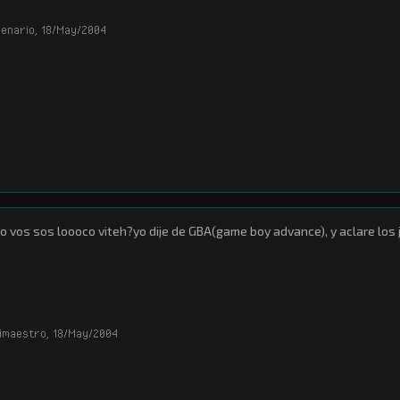
enario
,
18/May/2004
o vos sos loooco viteh?yo dije de GBA(game boy advance), y aclare los 
imaestro
,
18/May/2004