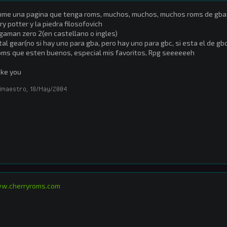
me una pagina que tenga roms, muchos, muchos, muchos roms de gba v
ry potter y la piedra filosofovich
aman zero 2(en castellano o ingles)
al gear(no si hay uno para gba, pero hay uno para gbc, si esta el de g
oms que esten buenos, especial mis favoritos, Rpg seeeeeeh
ke you
imaestro
,
18/May/2004
w.cherryroms.com