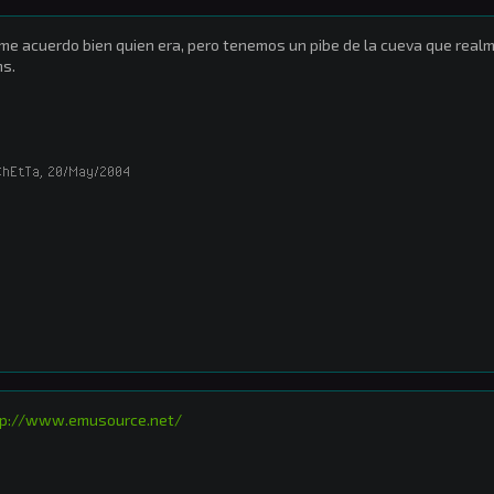
me acuerdo bien quien era, pero tenemos un pibe de la cueva que rea
s.
ChEtTa
,
20/May/2004
tp://www.emusource.net/