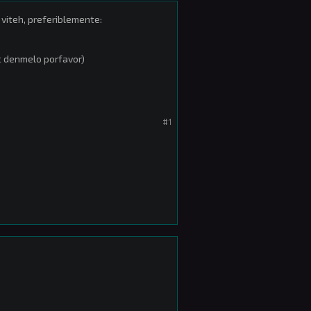
iteh, preferiblemente:
bc denmelo porfavor)
#1