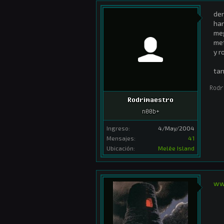
den
har
meg
met
y r
tan
Rodr
Rodrimaestro
n00b+
Ingreso:
4/May/2004
Mensajes:
41
Ubicación:
Melêe Island
ww