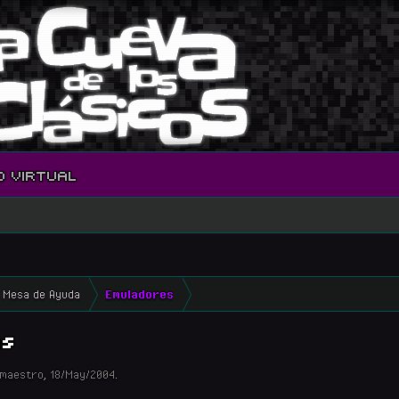
O VIRTUAL
Mesa de Ayuda
Emuladores
ms
imaestro
,
18/May/2004
.