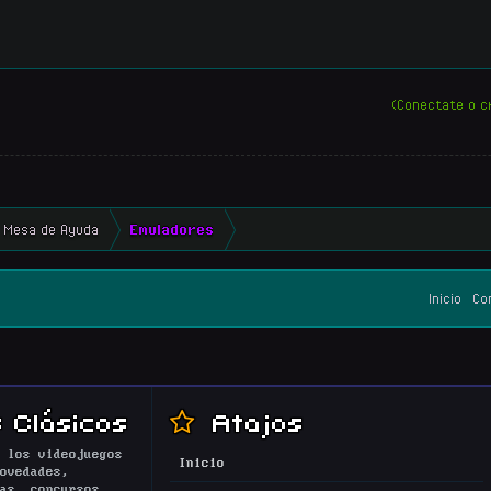
(Conectate o c
Mesa de Ayuda
Emuladores
Inicio
Co
 Clásicos
Atajos
 los videojuegos
Inicio
ovedades,
as, concursos,