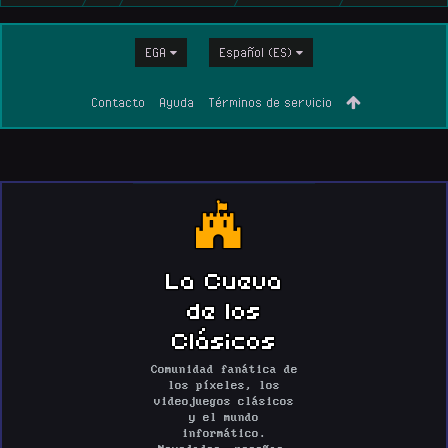
EGA
Español (ES)
Contacto
Ayuda
Términos de servicio
La Cueva
de los
Clásicos
Comunidad fanática de
los píxeles, los
videojuegos clásicos
y el mundo
informático.