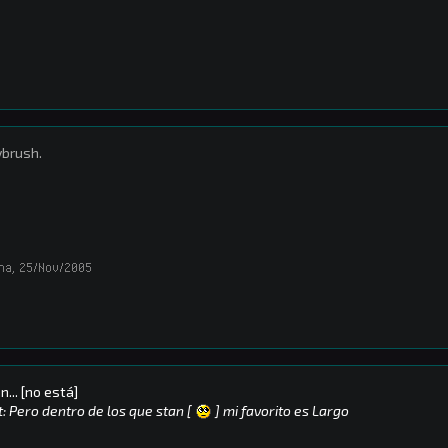
brush.
ana
,
25/Nov/2005
n... [no está]
t: Pero dentro de los que stan [
] mi favorito es Largo