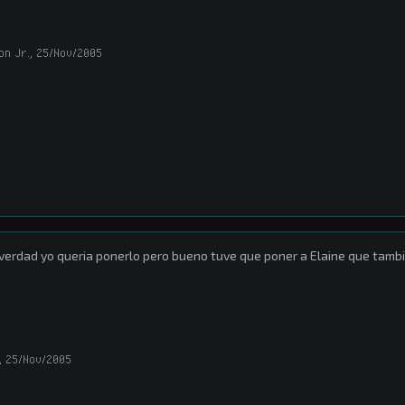
on Jr.
,
25/Nov/2005
verdad yo queria ponerlo pero bueno tuve que poner a Elaine que tamb
,
25/Nov/2005