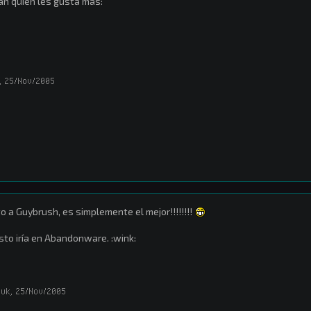
jan quien les gusta mas:
,
25/Nov/2005
o a Guybrush, es simplemente el mejor!!!!!!!!
sto iría en Abandonware. :wink:
duk
,
25/Nov/2005