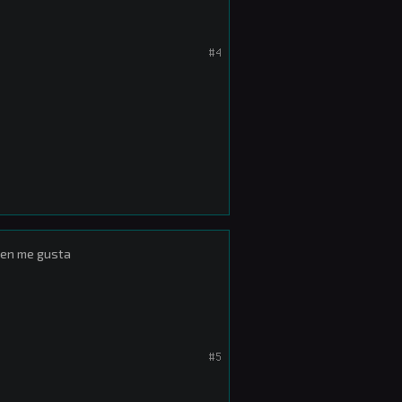
#4
ien me gusta
#5