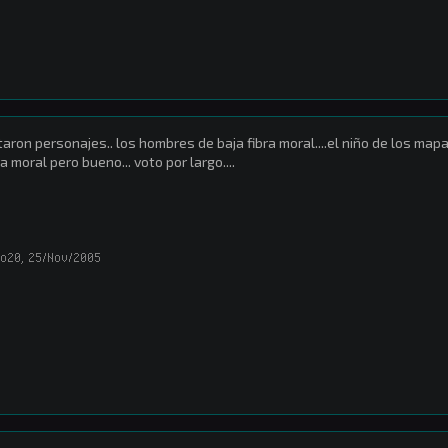
taron personajes.. los hombres de baja fibra moral....el niño de los mapas
ra moral pero bueno... voto por largo....
lo20
,
25/Nov/2005