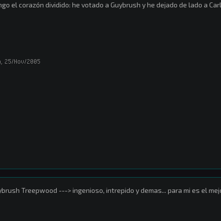
go el corazón dividido: he votado a Guybrush y he dejado de lado a Car
a
,
25/Nov/2005
brush Treepwood ---> ingenioso, intrepido y demas... para mi es el mej