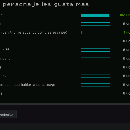
 personaje les gusta mas:
go
187 v
ne
0 v
rush (no me acuerdo como se escribe)
1 v
0 v
heriff
0 v
endero
0 v
a
0 v
huck
0 v
ipo que hace hablar a su tatuage
0 v
os
0 v
iguiente >