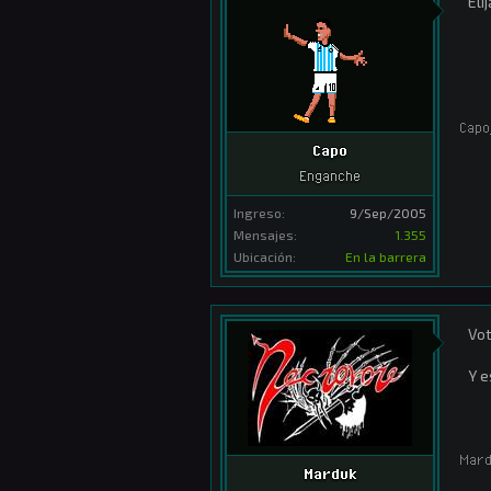
Eli
Capo
Capo
Enganche
Ingreso:
9/Sep/2005
Mensajes:
1.355
Ubicación:
En la barrera
Vot
Y e
Mar
Marduk