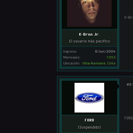
K-Br
K-Bron Jr.
El usuario más pacífico
Ingreso:
8/Jun/2004
Mensajes:
1.053
Ubicación:
Villa Alemana, Chile
es 
FORD
FORD
[Suspendido]