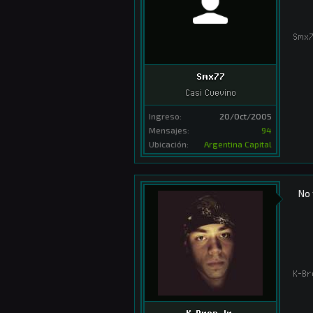
Smx
Smx77
Casi Cuevino
Ingreso:
20/Oct/2005
Mensajes:
94
Ubicación:
Argentina Capital
No 
K-Br
K-Bron Jr.