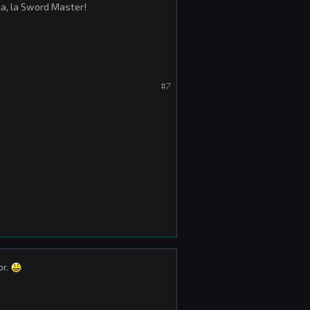
la, la Sword Master!
#7
or.