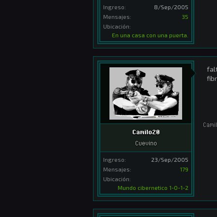
Ingreso:
8/Sep/2005
Mensajes:
35
Ubicación:
En una casa con una puerta.
fal
fib
Cami
Camilo20
Cuevino
Ingreso:
23/Sep/2005
Mensajes:
179
Ubicación:
Mundo cibernetico 1-0-1-2