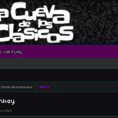
O VIRTUAL
Mundo Abandonware
IBM PC
nkey
ov/2005
.