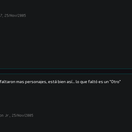
77
,
25/Nov/2005
faltaron mas personajes, está bien así... lo que faltó es un "Otro"
on Jr.
,
25/Nov/2005