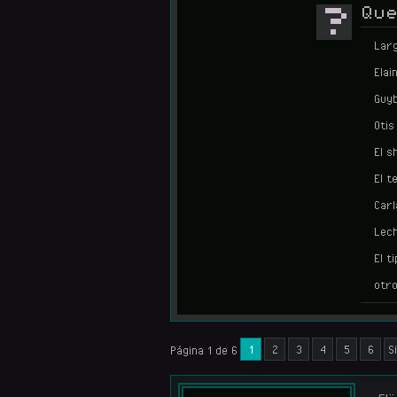
?
Que
Lar
Elai
Guyb
Otis
El s
El t
Carl
Lec
El t
otr
1
2
3
4
5
6
S
Página 1 de 6