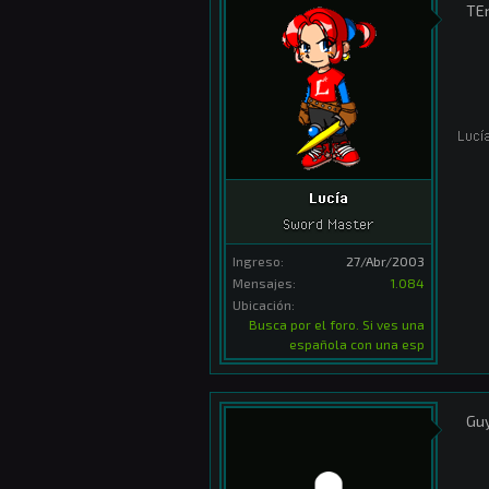
TEn
Lucí
Lucía
Sword Master
Ingreso:
27/Abr/2003
Mensajes:
1.084
Ubicación:
Busca por el foro. Si ves una
española con una esp
Guy