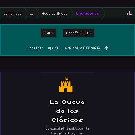
Comunidad
...
Mesa de Ayuda
Emuladores
EGA
Español (ES)
Contacto
Ayuda
Términos de servicio
La Cueva
de los
Clásicos
Comunidad fanática de
los píxeles, los