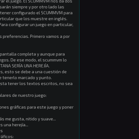
urar el juego. El SCUMMVM nos da dos
sarán siempre y por otro lado las
s tener configurado el SCUMMVM para
ticular que los muestre en inglés.
ara configurar un juego en particular,
s preferencias. Primero vamos a por
 pantalla completa y aunque para
juegos. De ese modo, el scummvm lo
NTANA SERÍA UNA HEREJÍA.
os, esto se debe a una cuestión de
e tenerlo marcado y punto.
sta tener los textos escritos, no sea
ulares de nuestro juego:
iones gráficas para este juego y poner
s me gusta, nitido y suave...
 una herejía...
os
áficos: