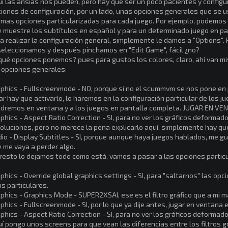
í las ansias nos pueden, pero hay que ser un poco pacientes y config
iones de configuración, por un lado, unas opciones generales que se u
mas opciones particularizadas para cada juego. Por ejemplo, podemo
 muestre los subtítulos en español y para un determinado juego en par
a realizar la configuración general, simplemente le damos a "Options". P
seleccionamos y después pinchamos en "Edit Game", fácil ¿no?
qué opciones ponemos? pues para gustos los colores, claro, ahí van mi
 opciones generales:
phics - Fullscreenmode - NO, porque si no el scummvm se nos pone en
ar hay que activarlo, lo haremos en la configuración particular de los 
dremos en ventana y a los juegos en pantalla completa. JUGAR EN VE
phics - Aspect Ratio Correction - SI, para no ver los gráficos deformad
oluciones, pero no merece la pena explicarlo aquí, simplemente hay qu
io - Display Subtitles - SI, porque aunque haya juegos hablados, me gu
 me vaya a perder algo.
resto lo dejamos todo como está, vamos a pasar a las opciones partic
phics - Override global graphics settings - SI, para "saltarnos" las opc
s particulares.
phics - Graphics Mode - SUPER2XSAI, ese es el filtro gráfico que a mi má
phics - Fullscreenmode - SI, por lo que ya dije antes, jugar en ventana es
phics - Aspect Ratio Correction - SI, para no ver los gráficos deformad
í pongo unos screens para que vean las diferencias entre los filtros gr