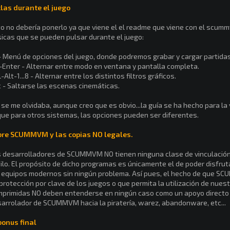
las durante el juego
o no debería ponerlo ya que viene el el readme que viene con el scumm
icas que se pueden pulsar durante el juego:
- Menú de opciones del juego, donde podremos grabar y cargar partidas
-Enter - Alternar entre modo en ventana y pantalla completa.
l-Alt-1...8 - Alternar entre los distintos filtros gráficos.
 - Saltarse las escenas cinemáticas.
 se me olvidaba, aunque creo que es obvio...la guía se ha hecho para 
que para otros sistemas, las opciones pueden ser diferentes.
bre SCUMMVM y las copias NO legales.
 desarrolladores de SCUMMVM NO tienen ninguna clase de vinculación 
ilo. El propósito de dicho programas es únicamente el de poder disfru
 equipos modernos sin ningún problema. Así pues, el hecho de que SC
protección por clave de los juegos o que permita la utilización de nues
primidas NO deben entenderse en ningún caso como un apoyo directo o
arrolador de SCUMMVM hacia la piratería, warez, abandonware, etc...
bonus final