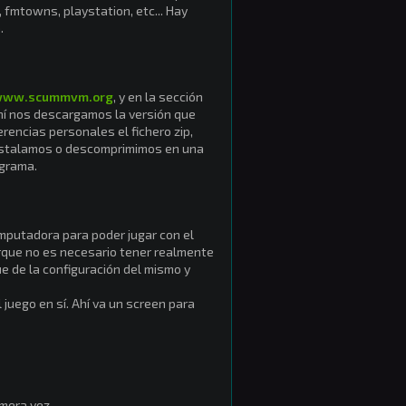
, fmtowns, playstation, etc... Hay
.
/www.scummvm.org
, y en la sección
hí nos descargamos la versión que
rencias personales el fichero zip,
instalamos o descomprimimos en una
ograma.
mputadora para poder jugar con el
orque no es necesario tener realmente
ue de la configuración del mismo y
juego en sí. Ahí va un screen para
mera vez.