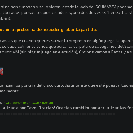
 si no son curiosos y no lo vieron, desde la web del SCUMMVM podemo
o liberados por sus propios creadores, uno de ellos es el "beneath a st
bién).
ución al problema de no poder grabar la partida.
 veces que cuando queres salvar tu progreso en algún juego te aparec
ese caso solmente tenes que editar la carpeta de savegames del Scu
scummVM (sin ningún juego en ejecución), Options vamos a Paths y ah
cambiamos por una del disco duro, distinta a la que está puesta. Eso e
rmalmente.
te:
http://www.marcianitos.org/index.php
ualizada por Tavo. Gracias!
Gracias también por actualizar las fo
=================================================