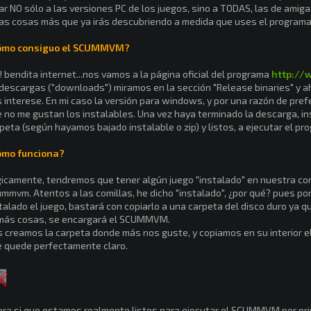
ar NO sólo a las versiones PC de los juegos, sino a TODAS, las de amiga
as cosas más que ya irás descubriendo a medida que uses el programa
ómo consiguo el SCUMMVM?
! bendita internet...nos vamos a la página oficial del programa
http:/
descargas ("downloads") miramos en la sección "Release binaries" y a
 interese. En mi caso la versión para windows, y por una razón de prefe
 no me gustan los instalables. Una vez haya terminado la descarga, 
peta (según hayamos bajado instalable o zip) y listos, a ejecutar el pr
ómo funciona?
icamente, tendremos que tener algún juego "instalado" en nuestra co
mmvm. Atentos a las comillas, he dicho "instalado", ¿por qué? pues p
talado el juego, bastará con copiarlo a una carpeta del disco duro ya q
más cosas, se encargará el SCUMMVM.
 creamos la carpeta donde más nos guste, y copiamos en su interior el 
 quede perfectamente claro.
ra si que estamos realmente listos para ejecutar el SCUMMVM por pri