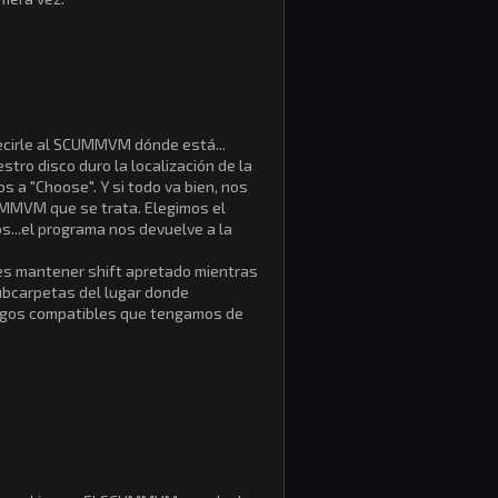
 decirle al SCUMMVM dónde está...
tro disco duro la localización de la
 a "Choose". Y si todo va bien, nos
CUMMVM que se trata. Elegimos el
s...el programa nos devuelve a la
 es mantener shift apretado mientras
ubcarpetas del lugar donde
juegos compatibles que tengamos de