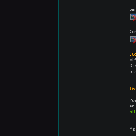
Sin
Con
¿Có
Al 
Dob
ret
Li
Pue
en:
ht
Y p