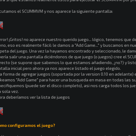
cutamos el SCUMMVM y nos aparece la siguiente pantalla:
rror! ¡Gritos! no aparece nuestro querido juego... lógico, tenemos que
no, eso es realmente fácil: le damos a "Add Game..." y buscamos en nues
peta del juego. Una vez la hayamos encontrado y seleccionado, le damos
ería salir una pantalla diciéndonos de que juego (o juegos) cree el S
recto (se supone que sabemos lo que estamos añadiendo, ¿no?) y listo
talla inicial pero ahora ya nos aparece listado el juego elegido.
a forma de agregar juegos (soportada por la version 0.10 en adelante)
ckeamos "Add Game" para hacer una busqueda en masa en todas las s
ecifiquemos (puede ser el disco completo), asi nos carga todos los 
 sola vez.
ra deberíamos ver la lista de juegos
ómo configuramos el juego?