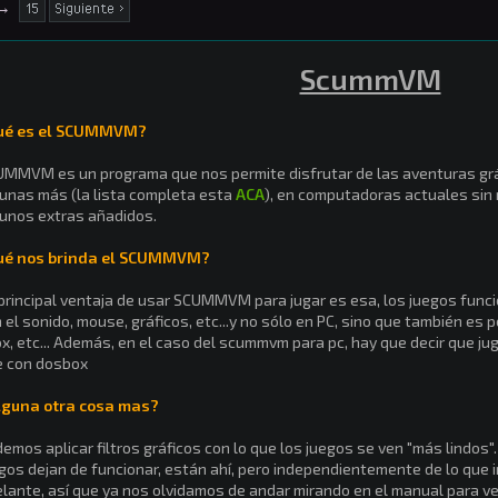
→
15
Siguiente >
ScummVM
ué es el SCUMMVM?
MMVM es un programa que nos permite disfrutar de las aventuras gráf
unas más (la lista completa esta
ACA
), en computadoras actuales sin
unos extras añadidos.
ué nos brinda el SCUMMVM?
principal ventaja de usar SCUMMVM para jugar es esa, los juegos fun
 el sonido, mouse, gráficos, etc...y no sólo en PC, sino que también es 
x, etc... Además, en el caso del scummvm para pc, hay que decir que 
e con dosbox
lguna otra cosa mas?
emos aplicar filtros gráficos con lo que los juegos se ven "más lindos"
gos dejan de funcionar, están ahí, pero independientemente de lo que 
lante, así que ya nos olvidamos de andar mirando en el manual para ve