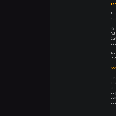
Tec
Est
bás
F5 
Alt
Ctr
Esc
Ah,
lo 
So
Los
est
los
de 
com
des
El 