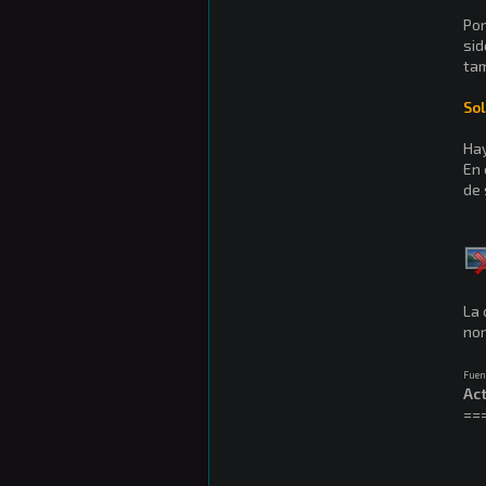
Por
sid
tam
Sol
Hay
En 
de 
La 
no
Fuen
Act
==