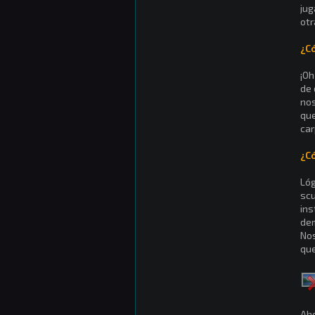
jug
otr
¿C
¡Oh
de 
nos
que
car
¿C
Lóg
scu
ins
de
Nos
que
Aho