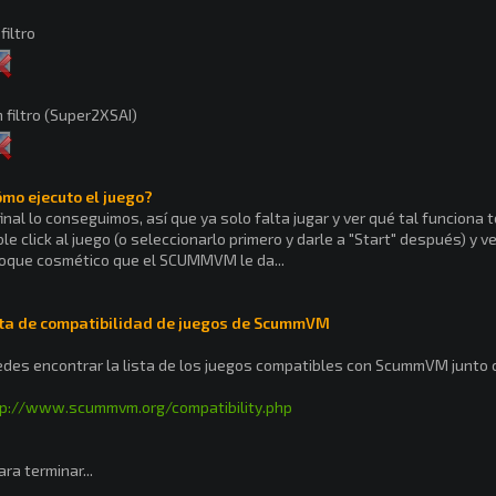
 filtro
 filtro (Super2XSAI)
mo ejecuto el juego?
final lo conseguimos, así que ya solo falta jugar y ver qué tal funcio
le click al juego (o seleccionarlo primero y darle a "Start" después) y
oque cosmético que el SCUMMVM le da...
sta de compatibilidad de juegos de ScummVM
des encontrar la lista de los juegos compatibles con ScummVM junto c
tp://www.scummvm.org/compatibility.php
ara terminar...