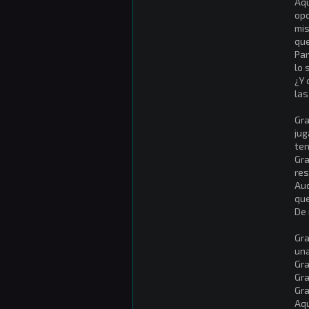
Aqu
opc
mis
que
Par
lo 
¿Y 
las
Gra
jug
ten
Gra
res
Aud
que
De 
Gra
una
Gra
Gra
Gra
Aqu