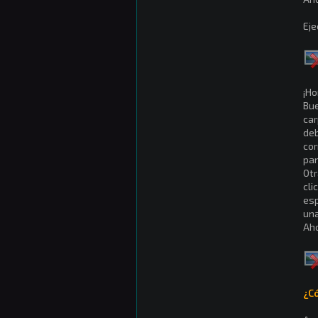
Eje
¡Ho
Bue
car
deb
cor
pan
Otr
cli
esp
una
Aho
¿C