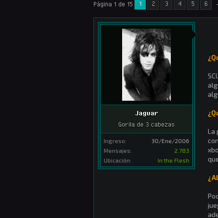
1
2
3
4
5
6
Página 1 de 15
¿Q
SCU
alg
alg
¿Q
Jaguar
Gorila de 3 cabezas
La 
con
Ingreso:
30/Ene/2006
xbo
Mensajes:
2.783
qu
Ubicación:
In the Flesh
¿A
Pod
jue
ade