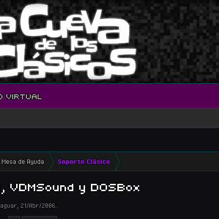
O VIRTUAL
Mesa de Ayuda
Soporte Clásico
M, VDMSound y DOSBox
aguar
,
21/Abr/2006
.