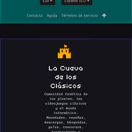
EGA
Español (ES)
Contacto
Ayuda
Términos de servicio
La Cueva
de los
Clásicos
Comunidad fanática de
los píxeles, los
videojuegos clásicos
y el mundo
informático.
Novedades, reseñas,
descargas, búsquedas,
guías, concursos,
traducciones y