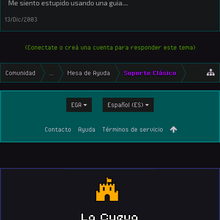
Me siento estupido usando una guia....
13/Dic/2003
(Conectate o creá una cuenta para responder este tema)
Comunidad
...
Mesa de Ayuda
Soporte Clásico
EGA
Español (ES)
Contacto
Ayuda
Términos de servicio
La Cueva