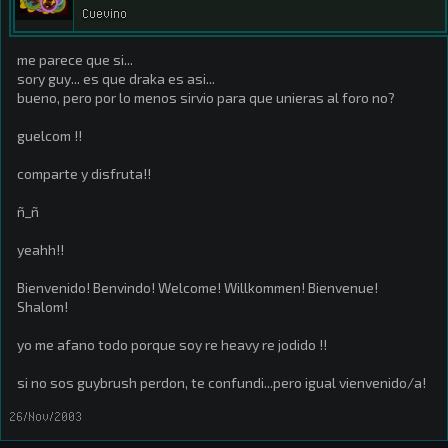
Cuevino
me parece que si...
sory guy... es que draka es asi...
bueno, pero por lo menos sirvio para que unieras al foro no?
guelcom !!
comparte y disfruta!!
ñ_ñ
yeahh!!
Bienvenido! Benvindo! Welcome! Willkommen! Bienvenue!
Shalom!
yo me afano todo porque soy re heavy re jodido !!
si no sos guybrush perdon, te confundi...pero igual vienvenido/a!
26/Nov/2003