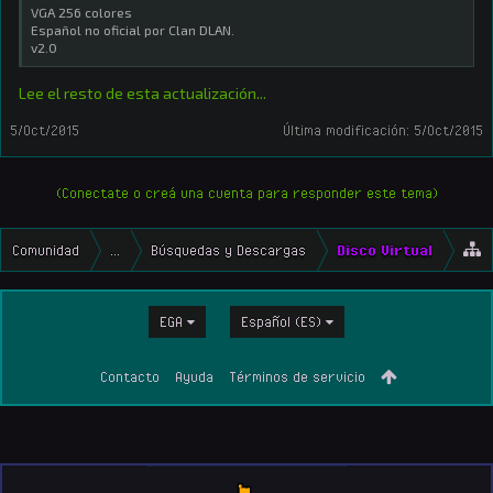
VGA 256 colores
Español no oficial por Clan DLAN.
v2.0
Lee el resto de esta actualización...
5/Oct/2015
Última modificación:
5/Oct/2015
(Conectate o creá una cuenta para responder este tema)
Comunidad
...
Búsquedas y Descargas
Disco Virtual
EGA
Español (ES)
Contacto
Ayuda
Términos de servicio