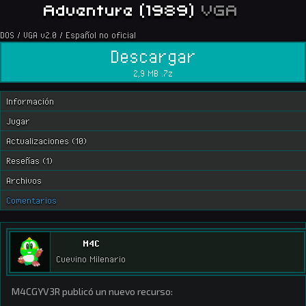
Adventure (1989)
VGA
DOS / VGA v2.0 / Español no oficial
Descargar
2,9 MB .7z
Información
Jugar
Actualizaciones (10)
Reseñas (1)
Archivos
Comentarios
M4C
Cuevino Milenario
M4CGYV3R publicó un nuevo recurso: