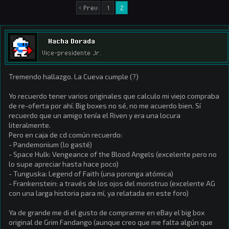
< Prev
1
2
Hacha Dorada
Vice-presidente Jr.
Tremendo hallazgo. La Cueva cumple (?)
Yo recuerdo tener varios originales que calculo mi viejo compraba
de re-oferta por ahí. Big boxes no sé, no me acuerdo bien. Sí
recuerdo que un amigo tenía el Riven y era una locura
literalmente.
Pero en caja de cd común recuerdo:
- Pandemonium (lo gasté)
- Space Hulk: Vengeance of the Blood Angels (excelente pero no
lo supe apreciar hasta hace poco)
- Tunguska: Legend of Faith (una poronga atómica)
- Frankenstein: a través de los ojos del monstruo (excelente AG
con una larga historia para mí, ya relatada en este foro)
Ya de grande me di el gusto de comprarme en eBay el big box
original de Grim Fandango (aunque creo que me falta algún que