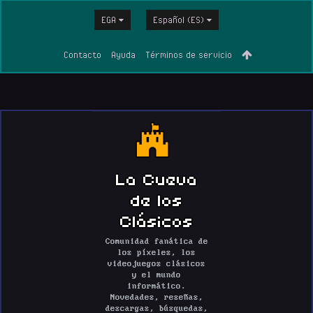
EGA
Español (ES)
Contacto
Ayuda
Términos de servicio
La Cueva
de los
Clásicos
Comunidad fanática de
los píxeles, los
videojuegos clásicos
y el mundo
informático.
Novedades, reseñas,
descargas, búsquedas,