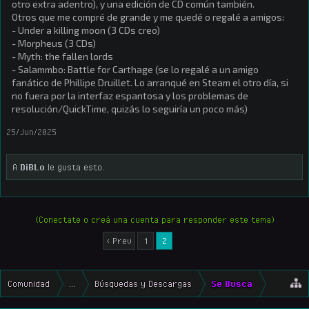
otro extra adentro), y una edición de CD común también.
Otros que me compré de grande y me quedé o regalé a amigos:
- Under a killing moon (3 CDs creo)
- Morpheus (3 CDs)
- Myth: the fallen lords
- Salammbo: Battle for Carthage (se lo regalé a un amigo
fanático de Phillipe Druillet. Lo arranqué en Steam el otro día, si
no fuera por la interfaz espantosa y los problemas de
resolución/QuickTime, quizás lo seguiría un poco más)
25/Jun/2025
A
DiBLo
le gusta esto.
(Conectate o creá una cuenta para responder este tema)
< Prev
1
2
Comunidad
...
Búsquedas y Descargas
Se Busca