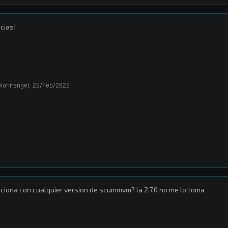
cias!
olohrengel
,
28/Feb/2022
ciona con cualquier version de scummvm? la 2.7.0 no me lo toma