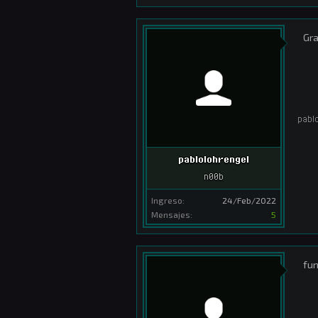
Gra
pabl
pablolohrengel
n00b
Ingreso:
24/Feb/2022
Mensajes:
5
fun