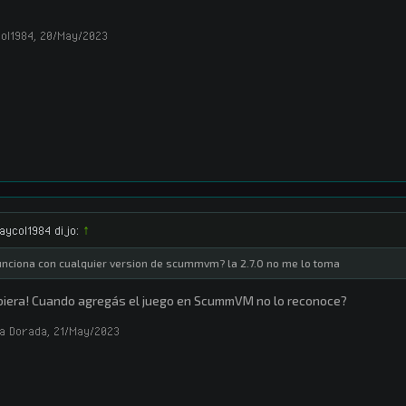
ol1984
,
20/May/2023
aycol1984 dijo:
↑
unciona con cualquier version de scummvm? la 2.7.0 no me lo toma
iera! Cuando agregás el juego en ScummVM no lo reconoce?
a Dorada
,
21/May/2023