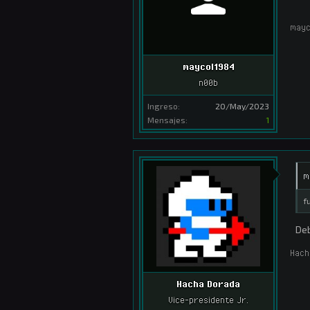
mayc
maycol1984
n00b
Ingreso:
20/May/2023
Mensajes:
1
m
f
Deb
Hach
Hacha Dorada
Vice-presidente Jr.