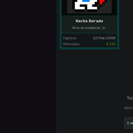
Hacha Dorada
Vice-presidente Jr.
Ingreso:
22/Feb/2006
Mensajes:
6.232
To
Hach
A
m