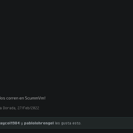
dos corren en ScummVm!
a Dorada
,
27/Feb/2022
aycol1984
y
pablolohrengel
les gusta esto.