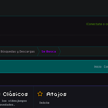
(Conectate o c
Búsquedas y Descargas
Se Busca
Inicio
Co
 Clásicos
Atajos
 los videojuegos
Inicio
ovedades,