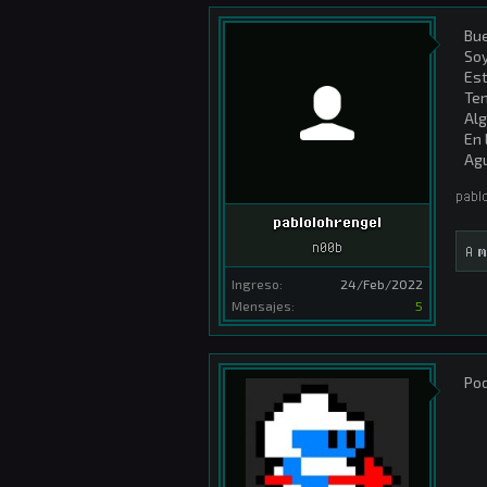
Bue
Soy
Est
Te
Alg
En 
Agu
pabl
pablolohrengel
n00b
A
m
Ingreso:
24/Feb/2022
Mensajes:
5
Pod