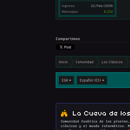
Ingreso:
22/Feb/2006
Mensajes:
6.232
Compartinos
Inicio
Comunidad
Los Clásicos
EGA
Español (ES)
La Cueva de los
Comunidad fanática de los píxeles,
clásicos y el mundo informático. N