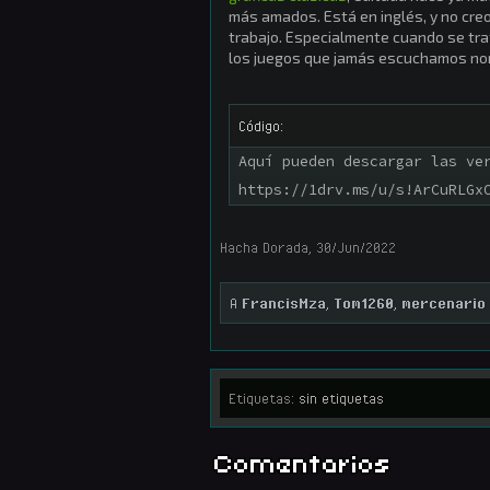
más amados. Está en inglés, y no cre
trabajo. Especialmente cuando se tra
los juegos que jamás escuchamos nom
Código:
Aquí pueden descargar las ver
https://1drv.ms/u/s!ArCuRLGx
Hacha Dorada
,
30/Jun/2022
A
FrancisMza
,
Tom1260
,
mercenario
Etiquetas:
sin etiquetas
Comentarios