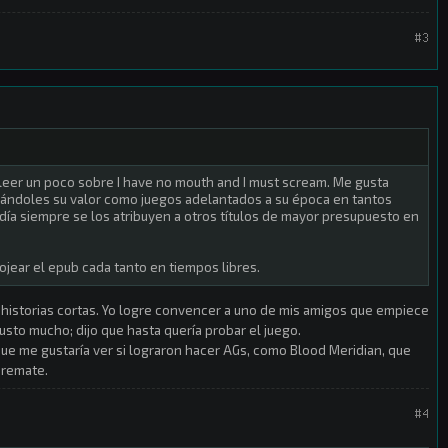
#3
a leer un poco sobre I have no mouth and I must scream. Me gusta
ándoles su valor como juegos adelantados a su época en tantos
 día siempre se los atribuyen a otros títulos de mayor presupuesto en
 ojear el epub cada tanto en tiempos libres.
 historias cortas. Yo logre convencer a uno de mis amigos que empiece
gusto mucho; dijo que hasta quería probar el juego.
ue me gustaría ver si lograron hacer AGs, como Blood Meridian, que
 remate.
#4