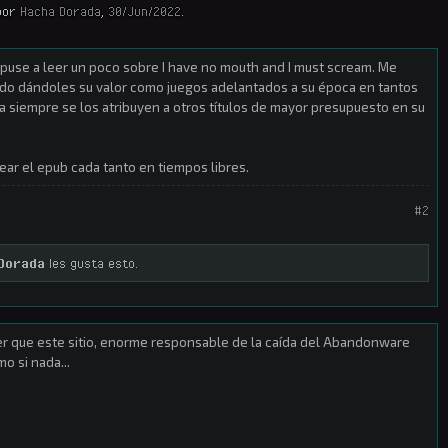
por
Hacha Dorada
,
30/Jun/2022
.
e puse a leer un poco sobre I have no mouth and I must scream. Me
do dándoles su valor como juegos adelantados a su época en tantos
ía siempre se los atribuyen a otros títulos de mayor presupuesto en su
jear el epub cada tanto en tiempos libres.
#2
Dorada
les gusta esto.
 que este sitio, enorme responsable de la caída del Abandonware
o si nada...