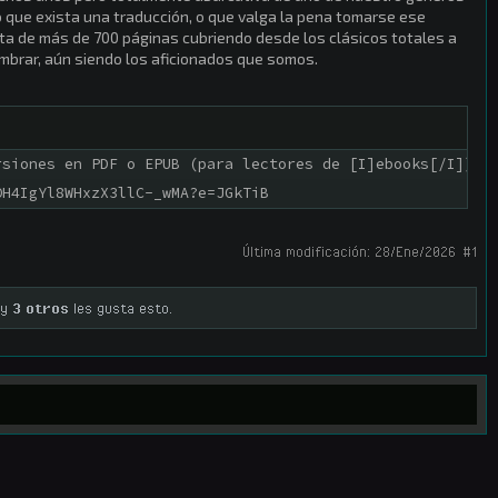
o que exista una traducción, o que valga la pena tomarse ese
ta de más de 700 páginas cubriendo desde los clásicos totales a
brar, aún siendo los aficionados que somos.
siones en PDF o EPUB (para lectores de [I]ebooks[/I])

OH4IgYl8WHxzX3llC-_wMA?e=JGkTiB
Última modificación:
28/Ene/2026
#1
y
3 otros
les gusta esto.