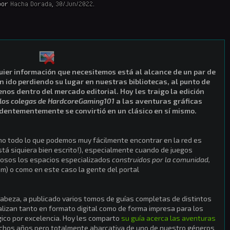
por
Hacha Dorada
,
30/Jun/2022
.
uier información que necesitemos está al alcance de un par de
an ido perdiendo su lugar en nuestras bibliotecas, al punto de
enos dentro del mercado editorial. Hoy les traigo la edición
 los colegas de HardcoreGaming101
a las aventuras gráficas
ndentementemente se convirtió en un clásico en sí mismo.
, no todo lo que podemos muy fácilmente encontrar en la red es
stá siquiera bien escrito!), especialmente cuando de juegos
liosos los espacios especializados
construidos por la comunidad,
m) o como en este caso la gente del portal
cabeza, a publicado varios tomos de guías completas de distintos
lizan tanto en formato digital como de forma impresa para los
gico por excelencia. Hoy les comparto
su guía acerca las aventuras
uchos años pero totalmente abarcativa de uno de nuestro géneros