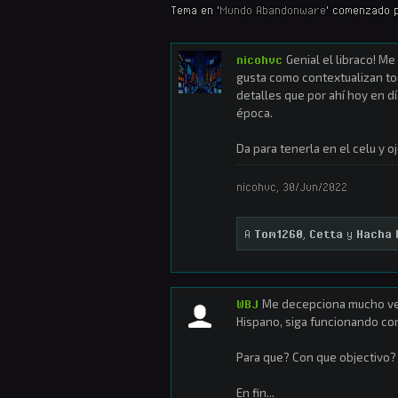
Tema en '
Mundo Abandonware
' comenzado 
nicohvc
Genial el libraco! M
gusta como contextualizan to
detalles que por ahí hoy en d
época.
Da para tenerla en el celu y o
nicohvc
,
30/Jun/2022
A
Tom1260
,
Cetta
y
Hacha 
WBJ
Me decepciona mucho ver
Hispano, siga funcionando com
Para que? Con que objectivo?
En fin...