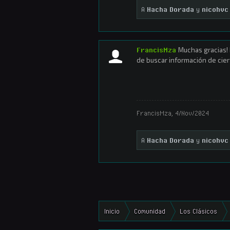
A
Hacha Dorada
y
nicohvc
FrancisMza
Muchas gracias! 
de buscar información de cie
FrancisMza
,
4/Nov/2024
A
Hacha Dorada
y
nicohvc
Inicio
Comunidad
Los Clásicos