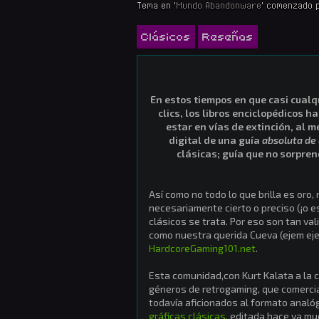
Tema en '
Mundo Abandonware
' comenzado 
Clásicos
Reseñas
En estos tiempos en que casi cualq
clics, los libros enciclopédicos h
estar en vías de extinción, al m
digital de una guía
absoluta
de
clásicas; guía que no sorpre
Así como no todo lo que brilla es oro
necesariamente cierto o preciso (¡o e
clásicos se trata. Por eso son tan va
como nuestra querida Cueva (ejem eje
HardcoreGaming101.net
.
Esta comunidad,con Kurt Kalata a la 
géneros de retrogaming, que comercia
todavía aficionados al formato analó
gráficas clásicas
, editada hace ya m