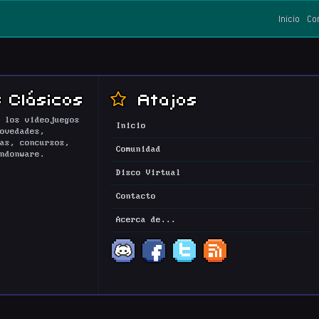
Inicio
Co
 Clásicos
Atajos
 los videojuegos
Inicio
ovedades,
as, concursos,
Comunidad
ndonware.
Disco Virtual
Contacto
Acerca de...