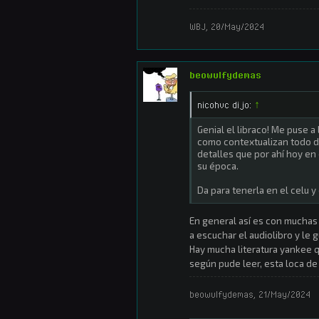
WBJ
,
20/May/2024
beowulfydemas
nicohvc dijo:
↑
Genial el libraco! Me puse 
como contextualizan todo d
detalles que por ahí hoy en
su época.
Da para tenerla en el celu y
En general así es con muchas
a escuchar el audiolibro y le 
Hay mucha literatura yankee q
según pude leer, esta loca de
beowulfydemas
,
21/May/2024