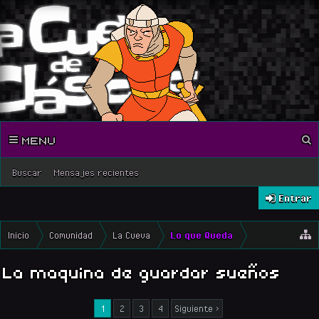
MENU
Buscar
Mensajes recientes
Entrar
Inicio
Comunidad
La Cueva
Lo que Queda
La maquina de guardar sueños
1
2
3
4
Siguiente >