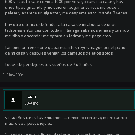
600 y el auto sale como a 1000 por hora yo curso la calle y hay
unos tipos gritando y me quieren pegar entonces me puse a
pelear y aparece un gigante y me desperte esto lo soñe 3 veces
hay otro q tenia q defender a la casa de mi abuela de unos
ladrones entonces con toda mi flia agarrabamos armas y cuando
me hiba a esconder me agarra en ladron y me pega creo..
tambien una vez soñe q aparecian los reyes magos por el patio
de mi casa y despues venian los camellos de ellos solos
todos de pendejo estos sueños de 7 u 8 años
21/Nov/2004
Echi
Cuevino
yo sueños raros tuve muchos...... empiezo con los q me recuerdo
más, o sea, pocos jejeje....
1.- Soñé con puras líneas d colores q se movían, así como los