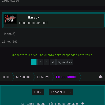
21/Nov/2004
Marduk
FRIDUNNAND VAN HOFT
Idem. 8)
23/Nov/2004
(Conectate o creá una cuenta para responder este tema)
1
2
3
4
Siguiente >
Inicio
Comunidad
La Cueva
Lo que Queda
EGA
Español (ES)
Contacto
Ayuda
Términos de servicio