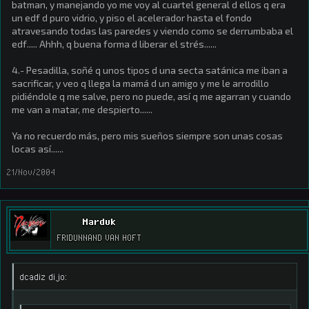
batman, y manejando yo me voy al cuartel general d ellos q era
un edf d puro vidrio, y piso el acelerador hasta el fondo
atravesando todas las paredes y viendo como se derrumbaba el
edf..... Ahhh, q buena forma d liberar el strés......
4.- Pesadilla, soñé q unos tipos d una secta satánica me iban a
sacrificar, y veo q llega la mamá d un amigo y me le arrodillo
pidiéndole q me salve, pero no puede, así q me agarran y cuando
me van a matar, me despierto......
Ya no recuerdo más, pero mis sueños siempre son unas cosas
locas así......
21/Nov/2004
Marduk
FRIDUNNAND VAN HOFT
dcadiz dijo: