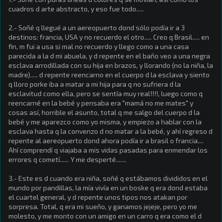
cuadros d arte abstracto, y eso fue todo.....
2.- Soñé q llegué a un aereopuerto dond sólo podía ir a 3
destinos: francia, USA y no recuerdo el otro..... Creo q Brasil..... en
fin, m fui a usa si mal no recuerdo y llego como a una casa
parecida a la d mi abuela, y d repente en el baño veo a una negra
esclava arrodillada con su hija en brazos, y llorando (no la niña, la
madre)..... d repente reencarno en el cuerpo d la esclava y siento
q lloro porke iba a matar a mi hija para q no sufriera d la
esclavitud como ella, pero se sentía muy real!!!!, luego como q
reencarné en la bebé y pensaba era "mamá no me mates" y
cosas así, horrible el asunto, total q me salgo del cuerpo d la
bebé y me aparezco como yo misma, y empiezo a hablar con la
esclava hasta q la convenzo d no matar a la bebé, y ahí regreso d
repente al aereopuerto dond ahora podía ir a brasil o francia....
Ahí comprendí q viajaba a mis vidas pasadas para enmendar los
errores q cometí...... Y me desperté.......
3.- Este es d cuando era niña, soñé q estábamos divididos en el
mundo por pandillas, la mía vivía en un boske q era dond estaba
el cuartel general, y d repente unos tipos nos atakan por
sorpresa. Total, q era mi sueño, y ganamos jejeje, pero yo me
molesto, y me monto con un amigo en un carro q era como el d