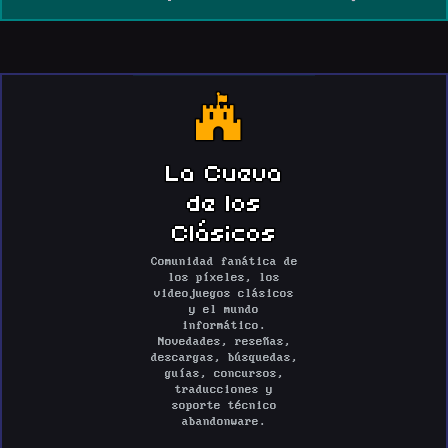
La Cueva
de los
Clásicos
Comunidad fanática de
los píxeles, los
videojuegos clásicos
y el mundo
informático.
Novedades, reseñas,
descargas, búsquedas,
guías, concursos,
traducciones y
soporte técnico
abandonware.