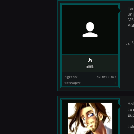
Ten
un 
MS
AG
jg
,
6
jg
n00b
Ingreso:
6/Dic/2003
Mensajes:
1
Hol
Lo 
sup
Lu