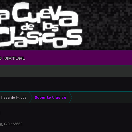
O VIRTUAL
Mesa de Ayuda
Soporte Clásico
s
g
,
6/Dic/2003
.