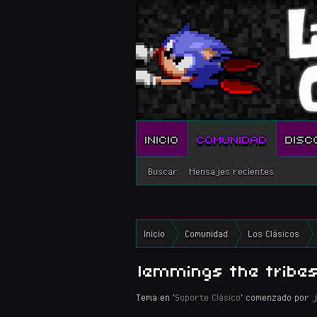
INICIO
COMUNIDAD
DISC
Buscar
Mensajes recientes
Inicio
Comunidad
Los Clásicos
lemmings the tribe
Tema en '
Soporte Clásico
' comenzado por
j