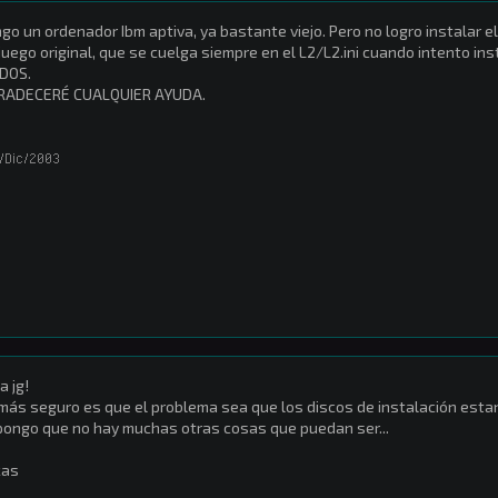
go un ordenador Ibm aptiva, ya bastante viejo. Pero no logro instalar e
juego original, que se cuelga siempre en el L2/L2.ini cuando intento in
DOS.
RADECERÉ CUALQUIER AYUDA.
/Dic/2003
a jg!
más seguro es que el problema sea que los discos de instalación esta
ongo que no hay muchas otras cosas que puedan ser...
kas