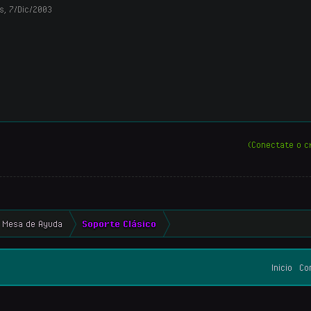
s
,
7/Dic/2003
(Conectate o c
Mesa de Ayuda
Soporte Clásico
Inicio
Co