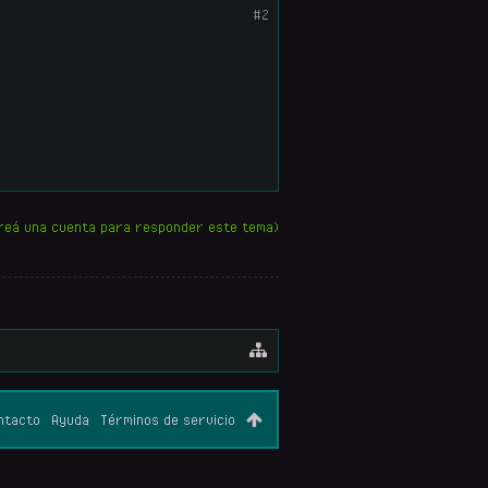
#2
reá una cuenta para responder este tema)
ntacto
Ayuda
Términos de servicio