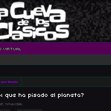
O VIRTUAL
 que Queda
 que ha pisado el planeta?
UP
,
11/Feb/2006
.