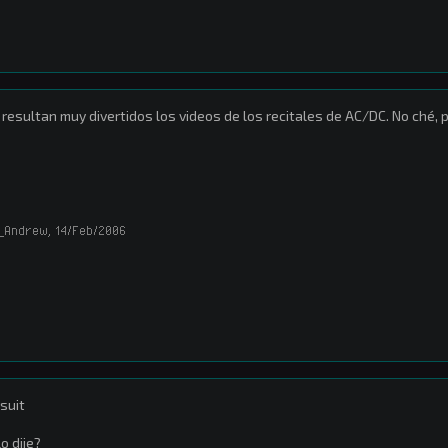
resultan muy divertidos los videos de los recitales de AC/DC. No ché, 
_Andrew
,
14/Feb/2006
suit
lo dije?