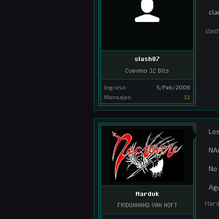
cla
slas
slash87
Cuevino 32 Bits
Ingreso:
5/Feb/2006
Mensajes:
32
Los
NA
No 
Agu
Marduk
Mar
FRIDUNNAND VAN HOFT