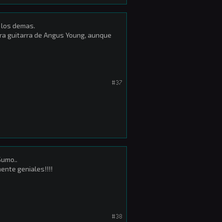
s los demas.
dora guitarra de Angus Young, aunque
#37
Sumo..
ente geniales!!!!
#38