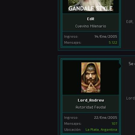
EdR
EdR
,
Cuevino Milenario
Ingreso:
14/Ene/2005
Mensajes:
5.122
Se 
Lord
Lord_Andrew
Autoridad Feudal
Ingreso:
22/Ene/2005
Mensajes:
107
Ubicación:
La Plata, Argentina