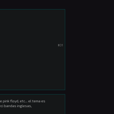
#31
 pink floyd, etc... el tema es
ci bandas inglesas,