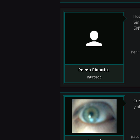
Hol
Sin
GN'
Perr
Perro Dinamita
Invitado
Cre
y o
pato