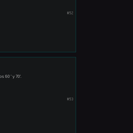
#52
 60 ' y 70'.
#53