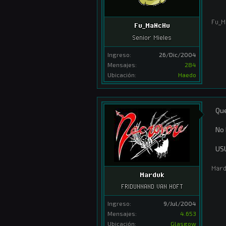
Fu_M
Fu_MaNcHu
Senior Mieles
Ingreso:
26/Dic/2004
Mensajes:
284
Ubicación:
Haedo
Que
No 
US
Mar
Marduk
FRIDUNNAND VAN HOFT
Ingreso:
9/Jul/2004
Mensajes:
4.653
Ubicación:
Glasgow