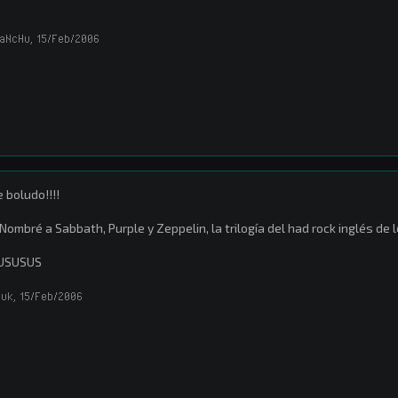
aNcHu
,
15/Feb/2006
 boludo!!!!
Nombré a Sabbath, Purple y Zeppelin, la trilogía del had rock inglés de los
USUSUS
duk
,
15/Feb/2006