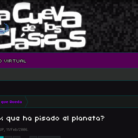
O VIRTUAL
 que Queda
 que ha pisado el planeta?
UP
,
11/Feb/2006
.