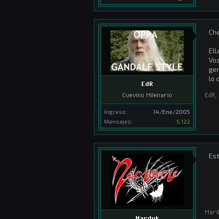
Che
Ell
Voz
ge
lo 
EdR
EdR
,
Cuevino Milenario
Ingreso:
14/Ene/2005
Mensajes:
5.122
Est
Mar
Marduk