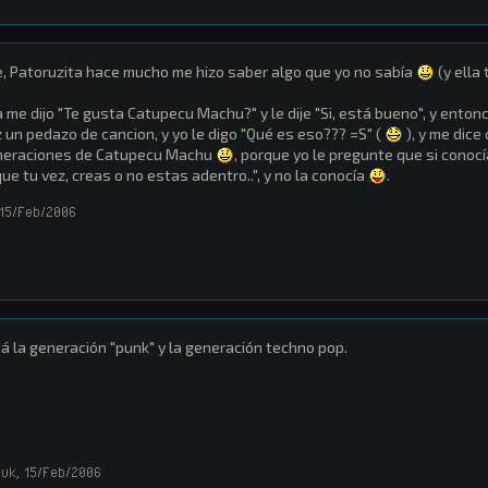
, Patoruzita hace mucho me hizo saber algo que yo no sabía
(y ella
a me dijo "Te gusta Catupecu Machu?" y le dije "Si, está bueno", y en
 un pedazo de cancion, y yo le digo "Qué es eso??? =S" (
), y me dice
neraciones de Catupecu Machu
, porque yo le pregunte que si conocí
que tu vez, creas o no estas adentro..", y no la conocía
.
15/Feb/2006
á la generación "punk" y la generación techno pop.
duk
,
15/Feb/2006