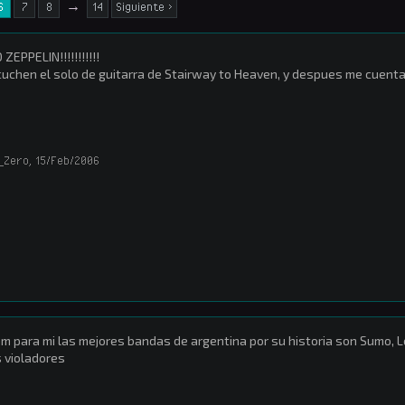
6
7
8
→
14
Siguiente >
 ZEPPELIN!!!!!!!!!!!
uchen el solo de guitarra de Stairway to Heaven, y despues me cuenta
_Zero
,
15/Feb/2006
 para mi las mejores bandas de argentina por su historia son Sumo, Lo
 violadores