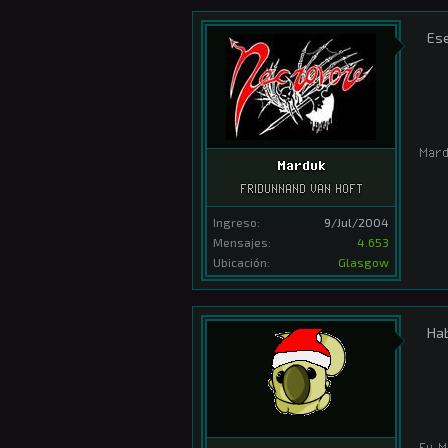
Ese
Mar
Marduk
FRIDUNNAND VAN HOFT
Ingreso:
9/Jul/2004
Mensajes:
4.653
Ubicación:
Glasgow
Hab
Fu_M