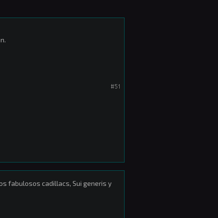
n.
#51
s fabulosos cadillacs, Sui generis y