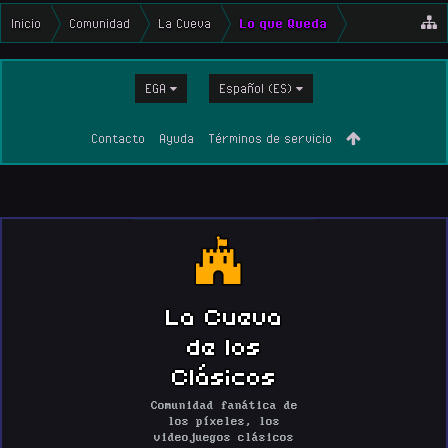
Inicio
Comunidad
La Cueva
Lo que Queda
EGA
Español (ES)
Contacto
Ayuda
Términos de servicio
La Cueva
de los
Clásicos
Comunidad fanática de
los píxeles, los
videojuegos clásicos