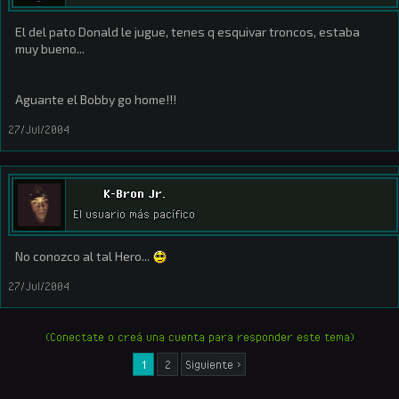
El del pato Donald le jugue, tenes q esquivar troncos, estaba
muy bueno...
Aguante el Bobby go home!!!
27/Jul/2004
K-Bron Jr.
El usuario más pacífico
No conozco al tal Hero...
27/Jul/2004
(Conectate o creá una cuenta para responder este tema)
1
2
Siguiente >