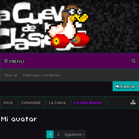
MENU
Buscar
Mensajes recientes
Entrar
Inicio
Comunidad
La Cueva
Lo que Queda
Mi avatar
1
2
Siguiente >