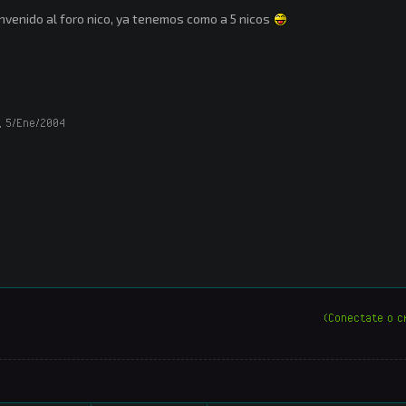
nvenido al foro nico, ya tenemos como a 5 nicos
,
5/Ene/2004
(Conectate o c