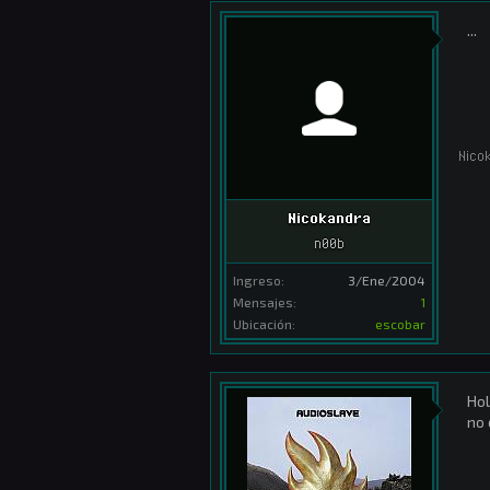
...
Nico
Nicokandra
n00b
Ingreso:
3/Ene/2004
Mensajes:
1
Ubicación:
escobar
Hol
no 