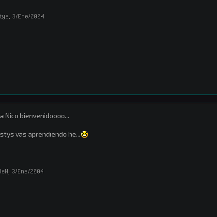
tys
,
3/Ene/2004
a Nico bienvenidoooo...
stys vas aprendiendo he...
WeN
,
3/Ene/2004