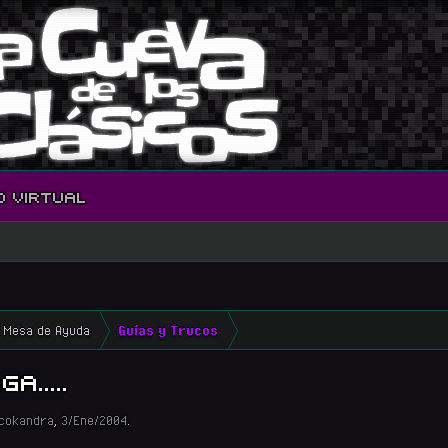
O VIRTUAL
Mesa de Ayuda
Guías y Trucos
.....
icokandra
,
3/Ene/2004
.