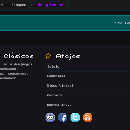
Mesa de Ayuda
Guías y Trucos
Inicio
Co
 Clásicos
Atajos
 los videojuegos
Inicio
ovedades,
as, concursos,
Comunidad
ndonware.
Disco Virtual
Contacto
Acerca de...