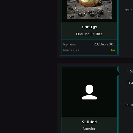
trus
trustys
Cuevino 64 Bits
Ingreso:
23/Dic/2003
Mensajes:
64
Hol
Tru
SaW
SaWWeN
Cuevino