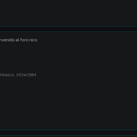
nvenido al foro nico
_Velazco
,
3/Ene/2004