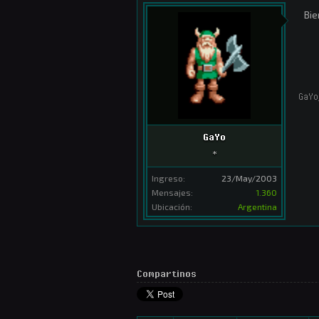
Bie
GaYo
GaYo
*
Ingreso:
23/May/2003
Mensajes:
1.360
Ubicación:
Argentina
Compartinos