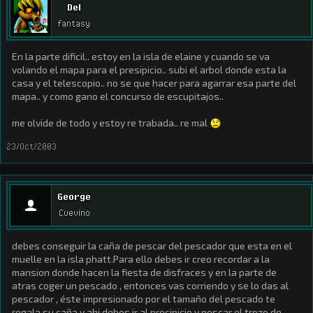
Del
fantasy
En la parte dificil.. estoy en la isla de elaine y cuando se va
volando el mapa para el presipicio.. subi el arbol donde esta la
casa y el telescopio.. no se que hacer para agarrar esa parte del
mapa.. y como gano el concurso de escupitajos..
me olvide de todo y estoy re trabada.. re mal
23/Oct/2003
George
Cuevino
debes conseguir la caña de pescar del pescador que esta en el
muelle en la isla phatt.Para ello debes ir creo recordar a la
mansion donde hacen la fiesta de disfraces y en la parte de
atras coger un pescado , entonces vas corriendo y se lo das al
pescador , éste impresionado por el tamaño del pescado te
regala su caña y ahi debes ir al precipicio y pescar el trozo de