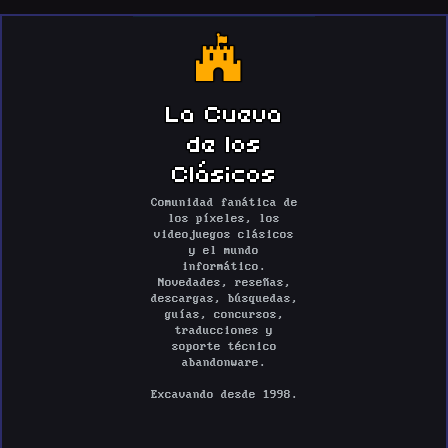
La Cueva
de los
Clásicos
Comunidad fanática de
los píxeles, los
videojuegos clásicos
y el mundo
informático.
Novedades, reseñas,
descargas, búsquedas,
guías, concursos,
traducciones y
soporte técnico
abandonware.
Excavando desde 1998.