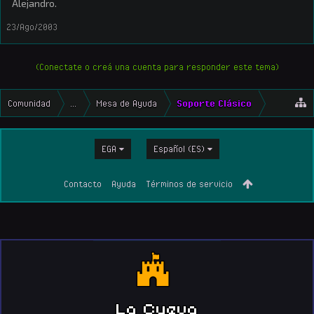
Alejandro.
23/Ago/2003
(Conectate o creá una cuenta para responder este tema)
Comunidad
...
Mesa de Ayuda
Soporte Clásico
EGA
Español (ES)
Contacto
Ayuda
Términos de servicio
La Cueva