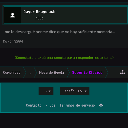
Dagor Bragolach
n00b
me lo descargué per me dice que no hay suficiente memoria...
15/Abr/2004
(Conectate o creá una cuenta para responder este tema)
Comunidad
...
Mesa de Ayuda
Soporte Clásico
EGA
Español (ES)
Contacto
Ayuda
Términos de servicio