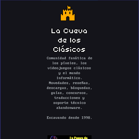
La Cueva
de los
Clásicos
Comunidad fanática de
los píxeles, los
videojuegos clásicos
y el mundo
informático.
Novedades, reseñas,
descargas, búsquedas,
guías, concursos,
traducciones y
soporte técnico
abandonware.
Excavando desde 1998.