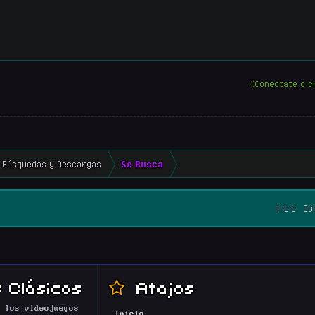
(Conectate o c
Búsquedas y Descargas
Se Busca
Inicio
Co
 Clásicos
Atajos
 los videojuegos
Inicio