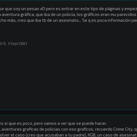
se que soy un pesao xD pero es entrar en este tipo de páginas y empeza
 aventura gráfica, que iba de un policía, los gráficos eran mu parecido
ho más, creo que iba tb de un asesinato... Se q es poca información pe
OrD
,
1/Sep/2003
s si que es poco, pero vamos a ver que se puede hacer.
, aventuras graficas de policias con eso graficos, recuerdo Crime City, 
olver el caso (creo que acusaban a tu padre), KGB, un caso de asesinato