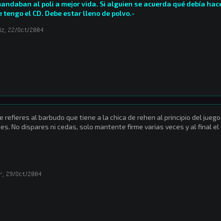
andaban al poli a mejor vida. Si alguien se acuerda qué debía hace
 tengo el CD. Debe estar lleno de polvo.-
iz
,
22/Oct/2004
te refieres al barbudo que tiene a la chica de rehen al principio del jue
es. No dispares ni cedas, solo mantente firme varias veces y al final el 
r
,
29/Oct/2004