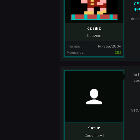
y m
que
dcad
dcadiz
Cuevino
Ingreso:
14/Sep/2004
Mensajes:
285
Si 
vec
Satu
Satur
Cuevino +1