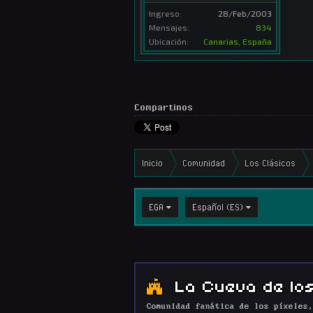
Ingreso:
28/Feb/2003
Mensajes:
834
Ubicación:
Canarias, España
Compartinos
Inicio
Comunidad
Los Clásicos
EGA
Español (ES)
La Cueva de los
Comunidad fanática de los píxeles,