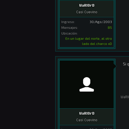
WaRlOrD
Casi Cuevino
Ingreso:
30/Ago/2003
Mensajes:
85
Ubicación:
En un lugar del norte, al otro
lado del charco xD
Si 
WaRl
WaRlOrD
Casi Cuevino