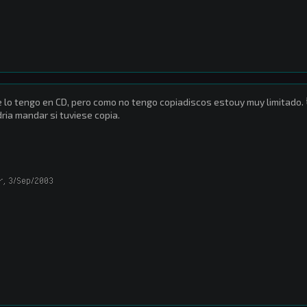
 lo tengo en CD, pero como no tengo copiadiscos estouy muy limitado.
ria mandar si tuviese copia.
r
,
3/Sep/2003