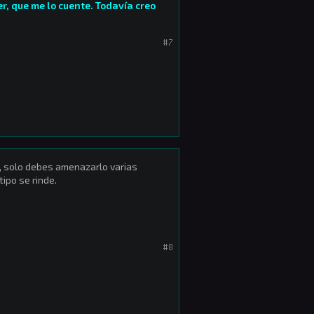
r, que me lo cuente. Todavía creo
#7
go, solo debes amenazarlo varias
tipo se rinde.
#8