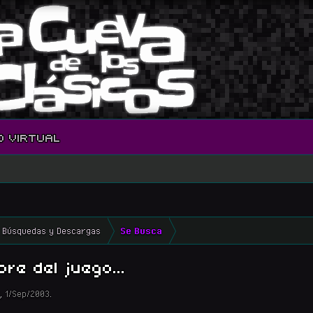
O VIRTUAL
Búsquedas y Descargas
Se Busca
re del juego...
,
1/Sep/2003
.