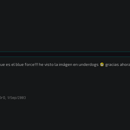
que es el blue force!!! he visto la imágen en underdogs
gracias ahora 
OrD
,
1/Sep/2003