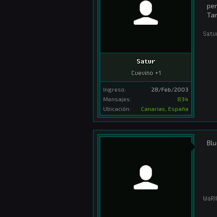
per
Tam
Satu
Satur
Cuevino +1
Ingreso:
28/Feb/2003
Mensajes:
834
Ubicación:
Canarias, España
Blu
WaRl