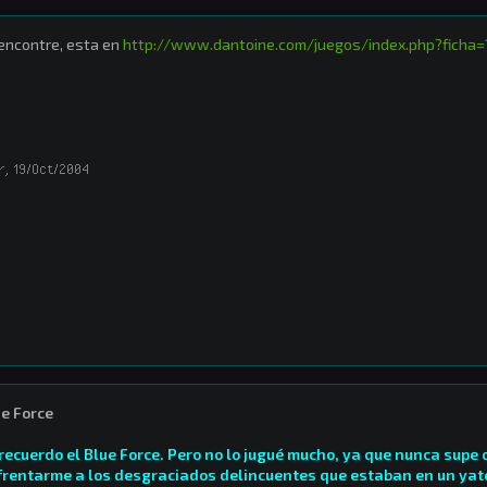
encontre, esta en
http://www.dantoine.com/juegos/index.php?ficha=
r
,
19/Oct/2004
e Force
 recuerdo el Blue Force. Pero no lo jugué mucho, ya que nunca supe
frentarme a los desgraciados delincuentes que estaban en un yat