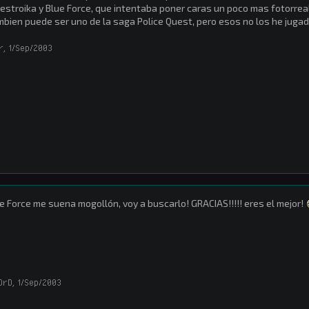
estroika y Blue Force, que intentaba poner caras un poco mas fotorrea
bien puede ser uno de la saga Police Quest, pero esos no los he jugad
r
,
1/Sep/2003
e Force me suena mogollón, voy a buscarlo! GRACIAS!!!!! eres el mejor!
OrD
,
1/Sep/2003