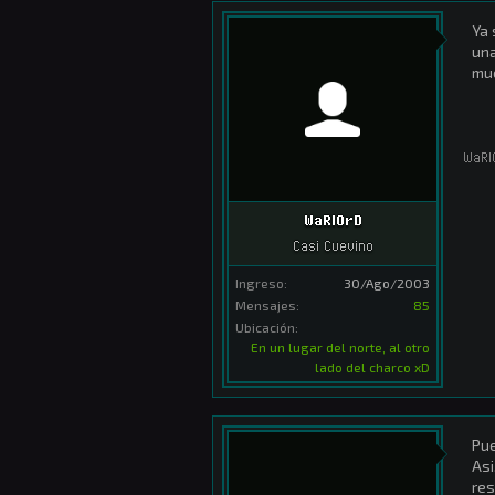
Ya 
una
muc
WaRl
WaRlOrD
Casi Cuevino
Ingreso:
30/Ago/2003
Mensajes:
85
Ubicación:
En un lugar del norte, al otro
lado del charco xD
Pue
Asi
res