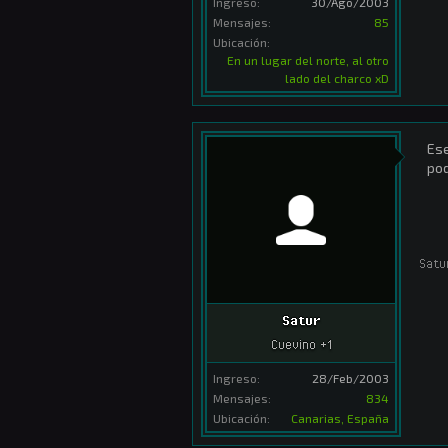
Ingreso:
30/Ago/2003
Mensajes:
85
Ubicación:
En un lugar del norte, al otro
lado del charco xD
Ese
pod
Satu
Satur
Cuevino +1
Ingreso:
28/Feb/2003
Mensajes:
834
Ubicación:
Canarias, España