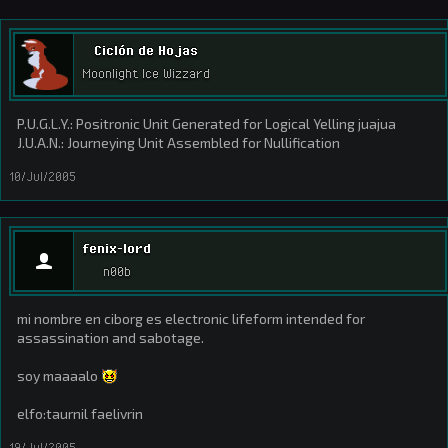
Ciclón de Hojas
Moonlight Ice Wizzard
P.U.G.L.Y.: Positronic Unit Generated for Logical Yelling juajua
J.U.A.N.: Journeying Unit Assembled for Nullification
10/Jul/2005
fenix-lord
n00b
mi nombre en ciborg es electronic lifeform intended for
assassination and sabotage.
soy maaaalo
elfo:taurnil faelivrin
19/Jul/2005