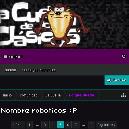
MENU
Buscar
Mensajes recientes
Entrar
Inicio
Comunidad
La Cueva
Lo que Queda
Nombre roboticos :P
< Prev
1
←
3
4
5
6
7
→
9
Siguiente >