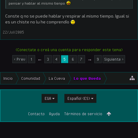
pensar y hablar al mismo tienpo
Conste q no se puede hablar y respirar al mismo tiempo. Igual si
es un chiste no lu he comprendío
22/Jul/2005
(Conectate o creá una cuenta para responder este tema)
< Prev
1
←
3
4
5
6
7
→
9
Siguiente >
Inicio
Comunidad
La Cueva
Lo que Queda
EGA
Español (ES)
Contacto
Ayuda
Términos de servicio