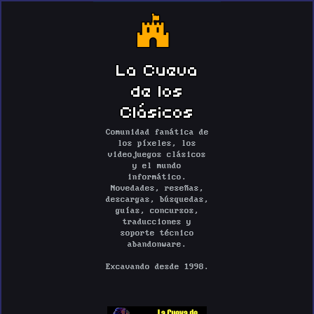
La Cueva
de los
Clásicos
Comunidad fanática de
los píxeles, los
videojuegos clásicos
y el mundo
informático.
Novedades, reseñas,
descargas, búsquedas,
guías, concursos,
traducciones y
soporte técnico
abandonware.
Excavando desde 1998.