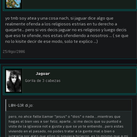
yo tmb soy atea y una cosa nach, si jaguar dice algo que
realmente ofenda a los religiosos estrias en tu derecho a
quejarte... pero si vos decis jaguar no es religioso y luego decis
que eso te ofende, nos estas ofendiendo a nosotros ... ( se que
no lo kisite decir de ese modo, solo te explico ...)
25/Ago/2006
Jaguar
Gorila de 3 cabezas
L@N-G3R dijo:
pero, no ahce falta llamar "jesus" o "dios" o nada....mientras que
hagas el bien vas a ser feliz, aparte...si me decis que su puntod e
vista de la igleasia not e gusta y que se yo te entiendo...pero estas
viviendo en el pasado, no podes tratar a la gente mal o bien o
juzgarla por algo que ellos ni siquiera hicieron, es lo mismo que a mi