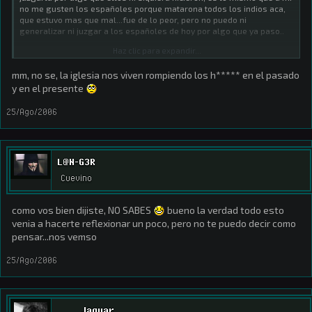
no me gusten los españoles porque matarona todos los indios aca,
que estuvo mas que mal...fue de lo peor, pero no puedo ni
generalizar ni juzgar a los españoles de hoy por algo que ya paso..
Haz clic para expandir...
macho, asi no avanzas nunca...
mm, no se, la iglesia nos viven rompiendo los h***** en el pasado
y en el presente
25/Ago/2006
L@N-G3R
Cuevino
como vos bien dijiste, NO SABES
bueno la verdad todo esto
venia a hacerte reflexionar un poco, pero no te puedo decir como
pensar...nos vemso
25/Ago/2006
Jaguar