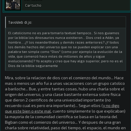
Cartucho
TavoWeb dijo:
El catolicismo no es para tomarlo textual tampoco.. Si nos guiamos
por la biblia los dinosaurios nunca existieron... Dios creó a Adán, ya
hombre... ¿Y los neanderthales y demás razas anteriores? ¿Y todos
los demás hechos del universo que no se pueden explicar con una
palabra tan simple como "Dios" (como por ejemplo la evolución de la
vida, que comenzó hace miles de millones de años y sigue
evolucionando)? Yo acepto y creo que hay algo superior, pero no es el
Dios de la biblia seguramente
Mira, sobre la relacion de dios con el comienzo del mundo... Hace
mas o menos un año fui a unas vacaciones con un grupo catolico
a bariloche... Bue, y entre tantas cosas, hubo una charla sobre el
origen del universo, y una clase bastante extensa sobre fisica
que dieron 2 cientificos de una univesidad importante (no
recuerdo cual es pero era importante)... Segun ellos (
y no digo
que este bien o este mal
, cuento simplemente lo que explicaban)
la mayoria de la comunidad cientifica se basa en la teoria del
Bigban como el comienzo del universo... Y despues de una gran
charla sobre relatividad, paso del tiempo, el espacio, el mundo en