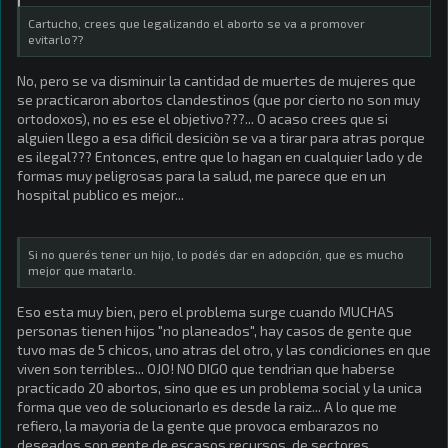
Cartucho, crees que legalizando el aborto se va a promover
evitarlo??
No, pero se va disminuir la cantidad de muertes de mujeres que
se practicaron abortos clandestinos (que por cierto no son muy
ortodoxos), no es ese el objetivo???... O acaso crees que si
alguien llego a esa dificil desiciòn se va a tirar para atras porque
es ilegal??? Entonces, entre que lo hagan en cualquier lado y de
formas muy peligrosas para la salud, me parece que en un
hospital publico es mejor...
Si no querés tener un hijo, lo podés dar en adopción, que es mucho
mejor que matarlo.
Eso esta muy bien, pero el problema surge cuando MUCHAS
personas tienen hijos "no planeados", hay casos de gente que
tuvo mas de 5 chicos, uno atras del otro, y las condiciones en que
viven son terribles... OJO! NO DIGO que tendrian que haberse
practicado 20 abortos, sino que es un problema social y la unica
forma que veo de solucionarlo es desde la raiz... A lo que me
refiero, la mayoria de la gente que provoca embarazos no
deseados son gente de escasos recursos, de sectores