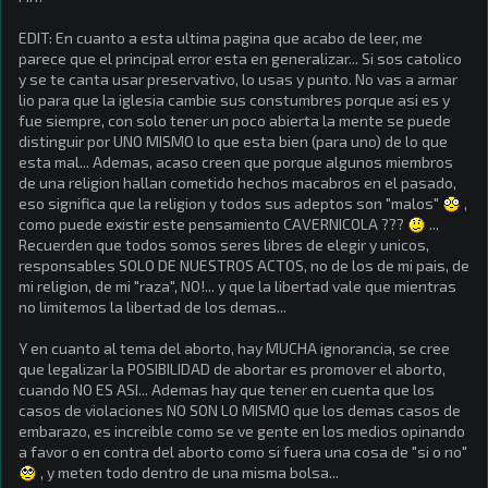
EDIT: En cuanto a esta ultima pagina que acabo de leer, me
parece que el principal error esta en generalizar... Si sos catolico
y se te canta usar preservativo, lo usas y punto. No vas a armar
lio para que la iglesia cambie sus constumbres porque asi es y
fue siempre, con solo tener un poco abierta la mente se puede
distinguir por UNO MISMO lo que esta bien (para uno) de lo que
esta mal... Ademas, acaso creen que porque algunos miembros
de una religion hallan cometido hechos macabros en el pasado,
eso significa que la religion y todos sus adeptos son "malos"
,
como puede existir este pensamiento CAVERNICOLA ???
...
Recuerden que todos somos seres libres de elegir y unicos,
responsables SOLO DE NUESTROS ACTOS, no de los de mi pais, de
mi religion, de mi "raza", NO!... y que la libertad vale que mientras
no limitemos la libertad de los demas...
Y en cuanto al tema del aborto, hay MUCHA ignorancia, se cree
que legalizar la POSIBILIDAD de abortar es promover el aborto,
cuando NO ES ASI... Ademas hay que tener en cuenta que los
casos de violaciones NO SON LO MISMO que los demas casos de
embarazo, es increible como se ve gente en los medios opinando
a favor o en contra del aborto como si fuera una cosa de "si o no"
, y meten todo dentro de una misma bolsa...