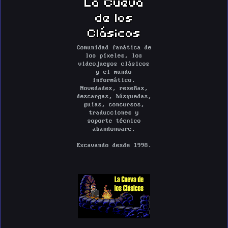
La Cueva
de los
Clásicos
Comunidad fanática de
los píxeles, los
videojuegos clásicos
y el mundo
informático.
Novedades, reseñas,
descargas, búsquedas,
guías, concursos,
traducciones y
soporte técnico
abandonware.
Excavando desde 1998.