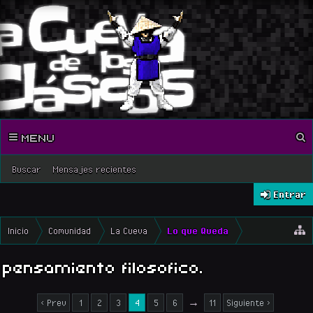
MENU
Buscar
Mensajes recientes
Entrar
Inicio
Comunidad
La Cueva
Lo que Queda
pensamiento filosofico.
< Prev
1
2
3
4
5
6
→
11
Siguiente >