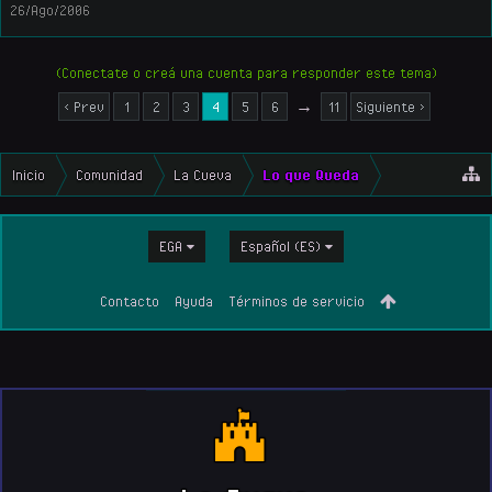
26/Ago/2006
(Conectate o creá una cuenta para responder este tema)
< Prev
1
2
3
4
5
6
→
11
Siguiente >
Inicio
Comunidad
La Cueva
Lo que Queda
EGA
Español (ES)
Contacto
Ayuda
Términos de servicio