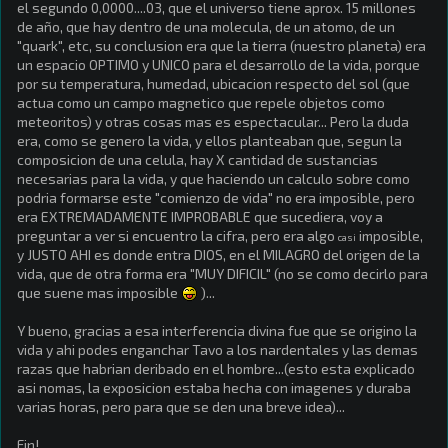
el segundo 0,0000....03, que el universo tiene aprox. 15 millones
de año, que hay dentro de una molecula, de un atomo, de un
"quark", etc, su conclusion era que la tierra (nuestro planeta) era
un espacio OPTIMO y UNICO para el desarrollo de la vida, porque
por su temperatura, humedad, ubicacion respecto del sol (que
actua como un campo magnetico que repele objetos como
meteoritos) y otras cosas mas es espectacular... Pero la duda
era, como se genero la vida, y ellos planteaban que, segun la
composicion de una celula, hay X cantidad de sustancias
necesarias para la vida, y que haciendo un calculo sobre como
podria formarse este "comienzo de vida" no era imposible, pero
era EXTREMADAMENTE IMPROBABLE que sucediera, voy a
preguntar a ver si encuentro la cifra, pero era algo
imposible,
casi
y JUSTO AHI es donde entra DIOS, en el MILAGRO del origen de la
vida, que de otra forma era "MUY DIFICIL" (no se como decirlo para
que suene mas imposible
)...
Y bueno, gracias a esa interferencia divina fue que se origino la
vida y ahi podes enganchar Tavo a los nardentales y las demas
razas que habrian deribado en el hombre...(esto esta explicado
asi nomas, la exposicion estaba hecha con imagenes y duraba
varias horas, pero para que se den una breve idea)...
Fin!