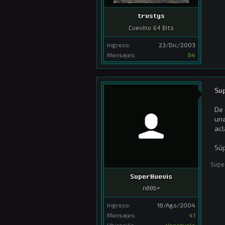
trustys
Cuevino 64 Bits
Ingreso:
23/Dic/2003
Mensajes:
64
Su
De 
una
acl
Sú
Supe
SuperHuevis
n00b+
Ingreso:
18/Ago/2004
Mensajes:
41
Ubicación:
Venezuela