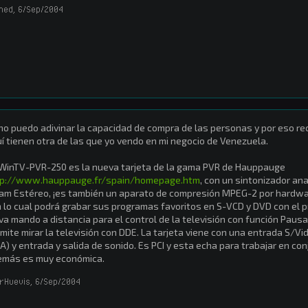
ined
,
6/Sep/2004
no puedo adivinar la capacidad de compra de las personas y por eso re
í tienen otra de las que yo vendo en mi negocio de Venezuela.
WinTV-PVR-250 es la nueva tarjeta de la gama PVR de Hauppauge
tp://www.hauppauge.fr/spain/homepage.htm
, con un sintonizador an
am Estéreo, ¡es también un aparato de compresión MPEG-2 por hardwar
 lo cual podrá grabar sus programas favoritos en S-VCD y DVD con el 
va mando a distancia para el control de la televisión con función Pau
mite mirar la televisión con DDE. La tarjeta viene con una entrada S/
A) y entrada y salida de sonido. Es PCI y esta echa para trabajar en con
emás es muy económica.
rHuevis
,
6/Sep/2004