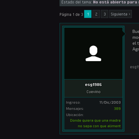
Estado del tema:
No está abierto para
1
2
3
Siguiente >
Página 1 de 3
Bue
mod
el 
Agr
esg1
esg1986
Cuevino
Ingreso:
11/Dic/2003
Mensajes:
389
Ubicación:
Donde quiera que una madre
no sepa con que aliment