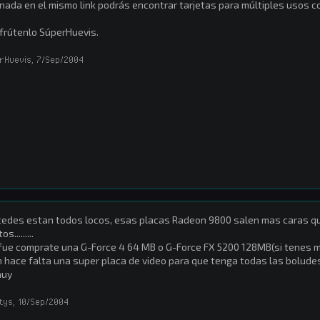
nada en el mismo link podrás encontrar tarjetas para múltiples usos co
frútenlo SúperHuevis.
rHuevis
,
7/Sep/2004
edes estan todos locos, esas placas Radeon 9800 salen mas caras qu
os.........
fue comprate una G-Force 4 64 MB o G-Force FX 5200 128MB(si tenes m
 hace falta una super placa de video para que tenga todas las boludes
auy
tys
,
10/Sep/2004