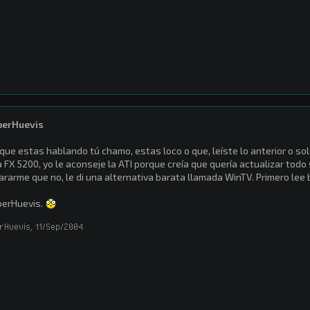
perHuevis
que estas hablando tú chamo, estas loco o que, leíste lo anterior o sol
 FX 5200, yo le aconseje la ATI porque creía que quería actualizar todo
ararme que no, le di una alternativa barata llamada WinTV. Primero lee b
perHuevis.
rHuevis
,
11/Sep/2004