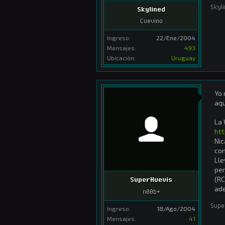
Skyl
Skylined
Cuevino
Ingreso:
22/Ene/2004
Mensajes:
493
Ubicación:
Uruguay
Yo 
aqu
La 
ht
Nic
con
Lle
per
(RC
SuperHuevis
ad
n00b+
Supe
Ingreso:
18/Ago/2004
Mensajes:
41