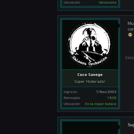
Ubicación:
Venezuela
Muc
con
Coco
Coco Savege
Super Moderador
Ingreso:
7/Nov/2003
Mensajes:
1.608
Ubicación:
En la mejor butaca
Su