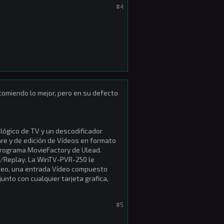
#4
comiendo lo mejor, pero en su defecto
alógico de TV y un descodificador
e y de edición de Vídeos en formato
programa MovieFactory de Ulead.
sa/Replay. La WinTV-PVR-250 le
Video, una entrada Vídeo compuesto
junto con cualquier tarjeta grafica,
#5