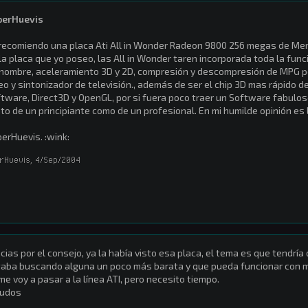
perHuevis
recomiendo una placa Ati All in Wonder Radeon 9800 256 megas de Mem
la placa que yo poseo, las All in Wonder taren incorporada toda la funci
nombre, aceleramiento 3D y 2D, compresión y descompresión de MPG po
eo y sintonizador de televisión., además de ser el chip 3D mas rápido
tware, Direct3D y OpenGL, por si fuera poco traer un Software fabulo
to de un principiante como de un profesional. En mi humilde opinión es l
erHuevis. :wink:
rHuevis
,
4/Sep/2004
cias por el consejo, ya la había visto esa placa, el tema es que tendría
aba buscando alguna un poco más barata y que pueda funcionar con mi
me voy a pasar a la línea ATI, pero necesito tiempo.
ludos