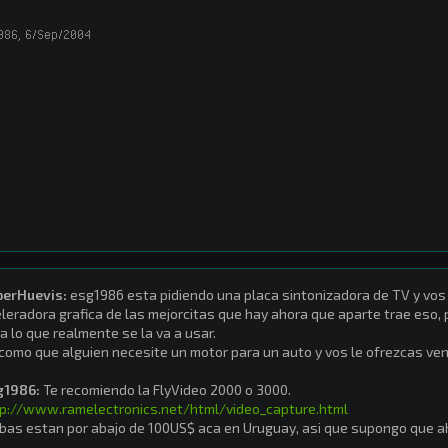
986
,
6/Sep/2004
perHuevis:
esg1986 esta pidiendo una placa sintonizadora de TV y vo
leradora grafica de las mejorcitas que hay ahora que aparte trae eso
a lo que realmente se la va a usar.
como que alguien necesite un motor para un auto y vos le ofrezcas ven
g1986:
Te recomiendo la FlyVideo 2000 o 3000.
p://www.ramelectronics.net/html/video_capture.html
as estan por abajo de 100US$ aca en Uruguay, asi que supongo que ah