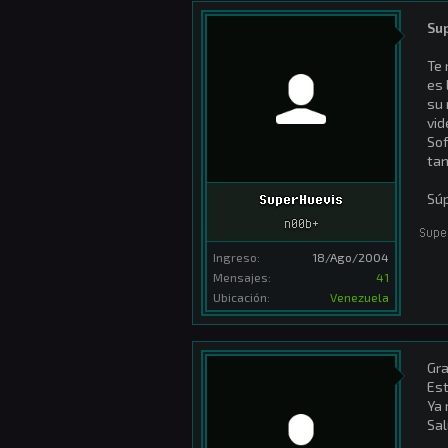
Su
Te 
es 
su 
vid
Sof
tan
Súp
SuperHuevis
n00b+
Supe
Ingreso:
18/Ago/2004
Mensajes:
41
Ubicación:
Venezuela
Gra
Est
Ya 
Sa