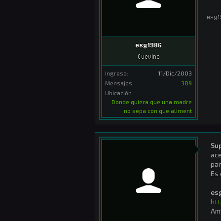
esg1
esg1986
Cuevino
Ingreso:
11/Dic/2003
Mensajes:
389
Ubicación:
Donde quiera que una madre
no sepa con que aliment
Su
ace
par
Es 
es
htt
Amb