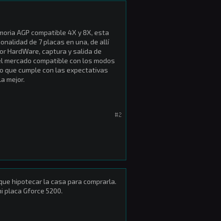
oria AGP compatible 4X y 8X, esta
onalidad de 7 placas en una, de allí
r HardWare, captura y salida de
 del mercado compatible con los modos
so que cumple con las expectativas
a mejor.
#2
 que hipotecar la casa para comprarla.
 placa Gforce 5200.