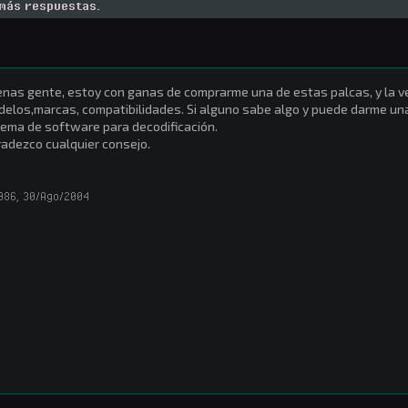
 más respuestas.
nas gente, estoy con ganas de comprarme una de estas palcas, y la v
elos,marcas, compatibilidades. Si alguno sabe algo y puede darme una
tema de software para decodificación.
adezco cualquier consejo.
986
,
30/Ago/2004