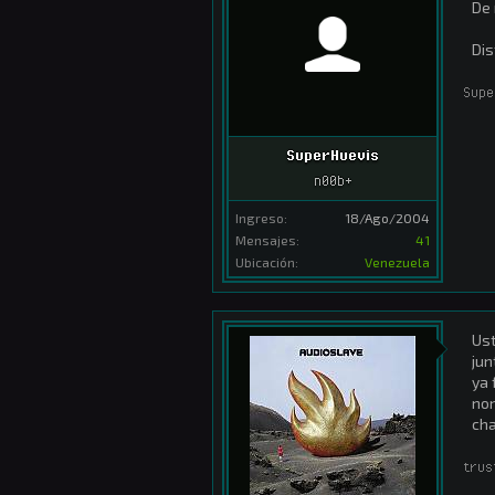
De 
Dis
Supe
SuperHuevis
n00b+
Ingreso:
18/Ago/2004
Mensajes:
41
Ubicación:
Venezuela
Ust
junt
ya 
non
ch
trus