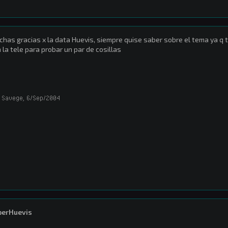
has gracias x la data Huevis, siempre quise saber sobre el tema ya q
 la tele para probar un par de cosillas
 Savege
,
6/Sep/2004
perHuevis