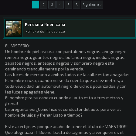
1
2
3
4
5
6
Siguiente >
Persiana Americana
Hombre de Malvavisco
EL MISTERIO:
Un hombre de piel oscura, con pantalones negros, abrigo negro,
remera negra, guantes negros, bufanda negra, medias negras,
zapatos negros, anteojos negros y sombrero negro esta
caminando tranquilamente por la vereda.
Las luces de mercurio a ambos lados de la calle estan apagadas.
El hombre cruza, cuando no se da cuenta que a diez metros, a
toda velocidad, un automovil negro de vidrios polarizados y con
las luces apagadas viene.
El hombre gira su cabeza cuando el auto esta a tres metros y...
¡frena!
La pregunta es: ¿Como hizo el conductor del auto para ver al
hombre de lejos y frenar justo a tiempo?
Este acertijin es por que acabo de tener el titulo de MAESTRO!!!
Que alegria...snif! Bueno, basta de lagrimas y a ver quien es el