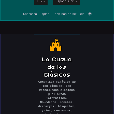
EGA
Español (ES)
Contacto
Ayuda
Términos de servicio
La Cueva
de los
Clásicos
Comunidad fanática de
los píxeles, los
videojuegos clásicos
y el mundo
informático.
Novedades, reseñas,
descargas, búsquedas,
guías, concursos,