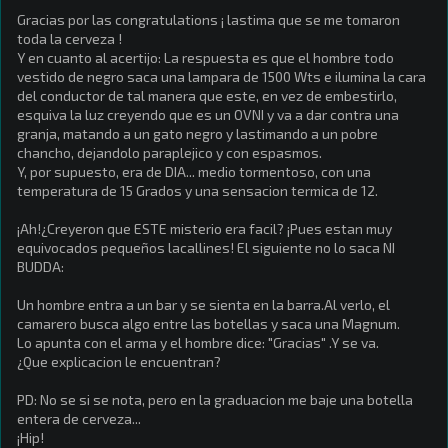
Gracias por las congratulations ¡ lastima que se me tomaron
toda la cerveza !
Y en cuanto al acertijo: La respuesta es que el hombre todo
vestido de negro saca una lampara de 1500 Wts e ilumina la cara
del conductor de tal manera que este, en vez de embestirlo,
esquiva la luz creyendo que es un OVNI y va a dar contra una
granja, matando a un gato negro y lastimando a un pobre
chancho, dejandolo paraplejico y con espasmos.
Y, por supuesto, era de DIA... medio tormentoso, con una
temperatura de 15 Grados y una sensacion termica de 12.
¡Ah!¿Creyeron que ESTE misterio era facil? ¡Pues estan muy
equivocados pequeños lacallines! El siguiente no lo saca NI
BUDDA:
Un hombre entra a un bar y se sienta en la barra.Al verlo, el
camarero busca algo entre las botellas y saca una Magnum.
Lo apunta con el arma y el hombre dice: "Gracias" .Y se va.
¿Que explicacion le encuentran?
PD: No se si se nota, pero en la graduacion me baje una botella
entera de cerveza...
¡Hip!