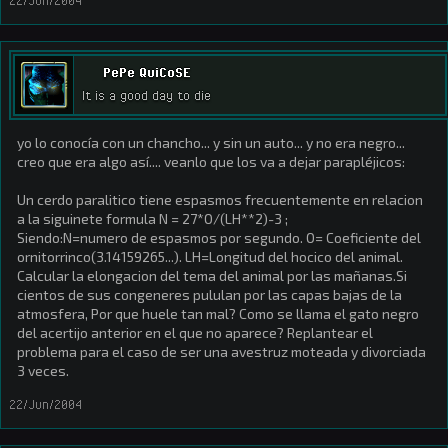
22/Jun/2004
PePe QuiCoSE
It is a good day to die
yo lo conocía con un chancho... y sin un auto... y no era negro...
creo que era algo así.... veanlo que los va a dejar parapléjicos:
Un cerdo paralitico tiene espasmos frecuentemente en relacion
a la siguinete formula N = 27*O/(LH**2)-3 ;
Siendo:N=numero de espasmos por segundo. O= Coeficiente del
ornitorrinco(3.14159265...). LH=Longitud del hocico del animal.
Calcular la elongacion del tema del animal por las mañanas.Si
cientos de sus congeneres pululan por las capas bajas de la
atmosfera, Por que huele tan mal? Como se llama el gato negro
del acertijo anterior en el que no aparece? Replantear el
problema para el caso de ser una avestruz moteada y divorciada
3 veces.
22/Jun/2004