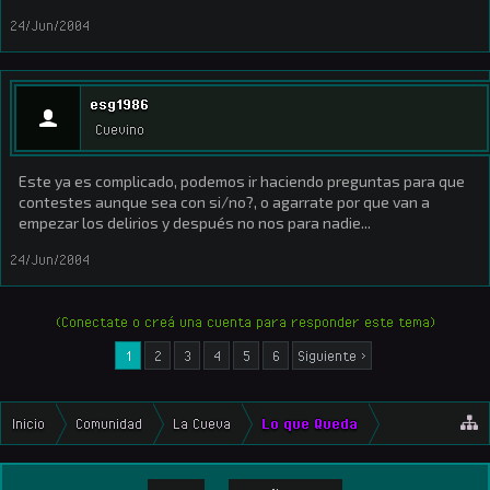
24/Jun/2004
esg1986
Cuevino
Este ya es complicado, podemos ir haciendo preguntas para que
contestes aunque sea con si/no?, o agarrate por que van a
empezar los delirios y después no nos para nadie...
24/Jun/2004
(Conectate o creá una cuenta para responder este tema)
1
2
3
4
5
6
Siguiente >
Inicio
Comunidad
La Cueva
Lo que Queda