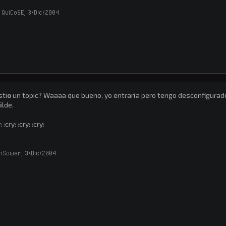
 QuiCoSE
,
3/Dic/2004
sti
o
un topic? Waaaa que bueno, yo entrar
i
a pero tengo desconfigurado
i
lde.
: :cry: :cry: :cry:
hSower
,
3/Dic/2004