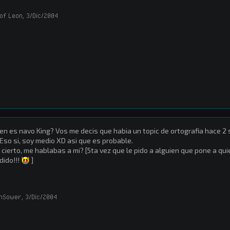
 of Leon
,
3/Dic/2004
en es navo King? Vos me decis que habia un topic de ortografia hace
Eso si, soy medio XD asi que es probable.
 cierto, me hablabas a mi? [5ta vez que le pido a alguien que pone a q
dido!!!
]
hSower
,
3/Dic/2004