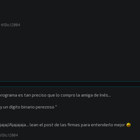
4/Dic/2004
programa es tan preciso que lo compro la amiga de Inés...
y un dígito binario perezoso "
jajajJAjajajaja... lean el post de las firmas para entenderlo mejor
4/Dic/2004