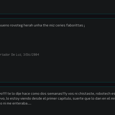
vueno rovoteg herah unha the miz ceries faborittas ¡
ortador De Luz
,
3/Dic/2004
o!!!! te lo dije hace como dos semanas!!!y vos ni chistaste, robotech
vo, lo estoy viendo desde el primer capitulo, suerte que lo dan en el 
no ni me enteraba.....