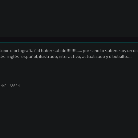
topic d ortografía?, d haber sabido!!!!!!!!...... por si no lo saben, soy un
lés, inglés-español, ilustrado, interactivo, actualizado y d bolsillo......
4/Dic/2004