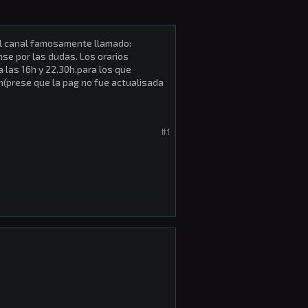
el canal famosamente llamado:
se por las dudas. Los orarios
a las 16h y 22.30h.para los que
m(prese que la pag no fue actualisada
#1