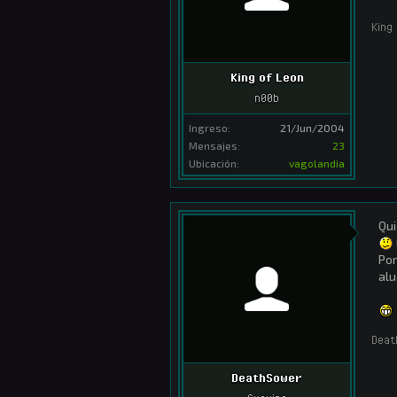
King
King of Leon
n00b
Ingreso:
21/Jun/2004
Mensajes:
23
Ubicación:
vagolandia
Qui
Por
alu
Deat
DeathSower