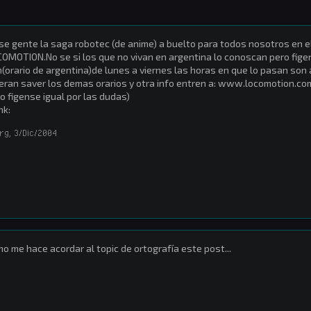
se gente la saga robotec (de anime) a buelto para todos nosotros en 
OMOTION.No se si los que no vivan en argentina lo conoscan pero figen
(orario de argentina)de lunes a viernes las horas en que lo pasan son 
eran saver los demas orarios y otra info entren a: www.locomotion.co
o figense igual por las dudas)
nk:
rg
,
3/Dic/2004
o me hace acordar al topic de ortografía este post...