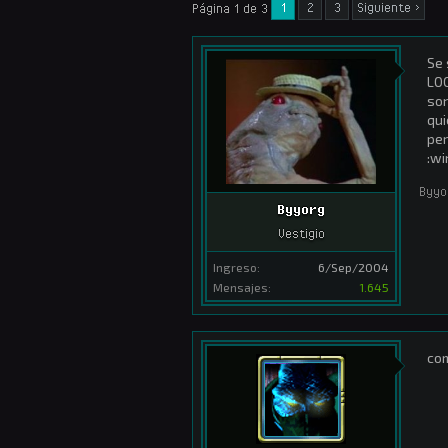
1
2
3
Siguiente >
Página 1 de 3
Se 
LOC
son
qui
per
:wi
Byyo
Byyorg
Vestigio
Ingreso:
6/Sep/2004
Mensajes:
1.645
com