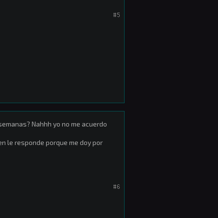
#5
 2 semanas? Nahhh yo no me acuerdo
uien le responde porque me doy por
#6