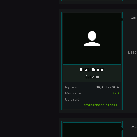
lla
Deat
DeathSower
Cuevino
Ingreso:
14/Oct/2004
Mensajes:
320
Ubicación:
Brotherhood of Steel
esa