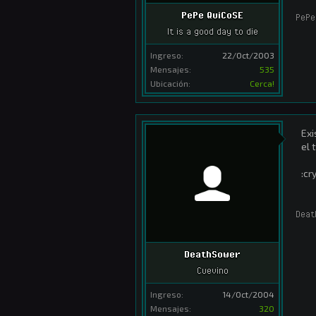
PePe QuiCoSE
PePe
It is a good day to die
Ingreso:
22/Oct/2003
Mensajes:
535
Ubicación:
Cerca!
Exi
el t
:cry
Deat
DeathSower
Cuevino
Ingreso:
14/Oct/2004
Mensajes:
320