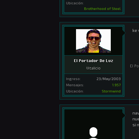
Ubicación:
Brotherhood of Steel
ke 
El Portador De Luz
El P
Vitalicio
Ingreso:
23/May/2003
Mensajes:
1.957
Ubicación:
Stormwind
nav
nue
si 