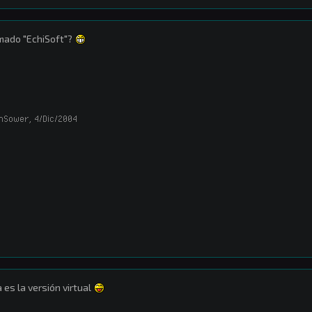
mado "EchiSoft"?
hSower
,
4/Dic/2004
 es la versión virtual