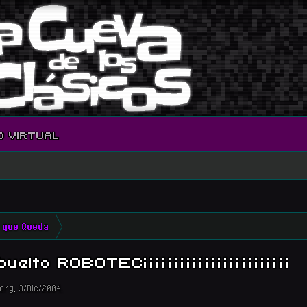
O VIRTUAL
 que Queda
buelto ROBOTEC¡¡¡¡¡¡¡¡¡¡¡¡¡¡¡¡¡¡¡¡¡¡¡¡
org
,
3/Dic/2004
.