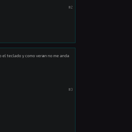
#2
 el teclado y como ver
a
n no me anda
#3