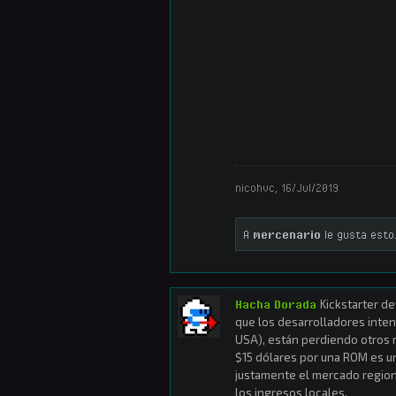
nicohvc
,
16/Jul/2019
A
mercenario
le gusta esto
Hacha Dorada
Kickstarter de
que los desarrolladores inte
USA), están perdiendo otros
$15 dólares por una ROM es u
justamente el mercado region
los ingresos locales.