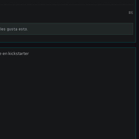
#6
les gusta esto.
e en kickstarter