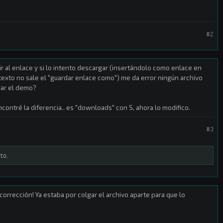
#2
r al enlace y si lo intento descargar (insertándolo como enlace en
texto no sale el "guardar enlace como") me da error ningún archivo
gar el demo?
contré la diferencia.. es "downloads" con S, ahora lo modifico.
#3
to.
 corrección! Ya estaba por colgar el archivo aparte para que lo