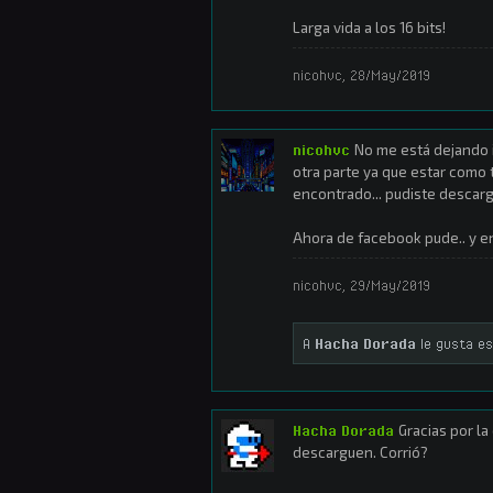
Larga vida a los 16 bits!
nicohvc
,
28/May/2019
nicohvc
No me está dejando i
otra parte ya que estar como 
encontrado... pudiste descar
Ahora de facebook pude.. y en
nicohvc
,
29/May/2019
A
Hacha Dorada
le gusta es
Hacha Dorada
Gracias por la
descarguen. Corrió?