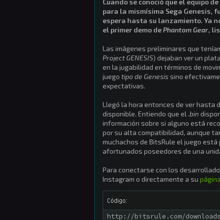
Cuando se conoció que el equipo de
para la mismísima Sega Genesis, fue
espera hasta su lanzamiento. Ya n
el primer demo de
Phantom Gear
, l
Las imágenes preliminares que tenía
Project GENESIS
) dejaban ver un plat
en la jugabilidad en términos de movi
juego
tipo de Genesis
sino efectivame
expectativas.
Llegó la hora entonces de ver hasta 
disponible. Entiendo que el
.bin
dispon
información sobre si alguno está rec
por su alta compatibilidad, aunque t
muchachos de BitsRule el juego está 
afortunados poseedores de una uni
Para conectarse con los desarrollador
Instagram o directamente a su
págin
Código:
http://bitsrule.com/download