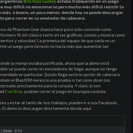
 argentinos
Bits Rule Games
estaba trabajando en un juego
 muy difícil no emocionarse pero mucho más difícil resistir la
o más, o bueno, un poco menos: desde hoy se puede descargar
isto para correr en su emulador de cabecera.
mos de Phantom Gear (hasta hace poco sólo conocido como
aformero 16-bit clásico tanto en las gráficas, sonido y música como
mientos y velocidad. La promesa del equipo de que sería no un
nte un juego
para Genesis
no hacía más que aumentar las
dónde la
manija
estaba justificada, ahora que la demo está
ible se puede correr en emuladores de Sega, aunque no tengo
omendado en particular. Quizás Kega sería la opción de cabecera
ambién el BlastEM merezca una prueba si tal como dicen los
pensado precisamente para la consola. Y claro, si son
dad
Everdrive
, podrían correr el juego en la propia consola.
es y estar al tanto de sus trabajos, pueden ir a sus Facebook,
a
. El demo lo descargan directamente desde aquí:
s/demo.bin