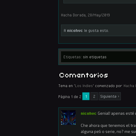
Hacha Dorada
,
28/May/2019
A
nicohvc
le gusta esto.
Etiquetas:
sin etiquetas
Comentarios
Tema en '
Los Indies
' comenzado por
Hacha 
1
2
Siguiente >
Página 1 de 2
nicohvc
Genial! apenas esté 
Che ahora que tenemos el trai
alguna peli o serie, no? me s