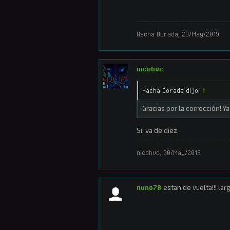
Hacha Dorada
,
29/May/2019
nicohvc
Hacha Dorada dijo:
↑
Gracias por la corrección! Y
Si, va de diez.
nicohvc
,
30/May/2019
nuno78
estan de vuelta!!! la