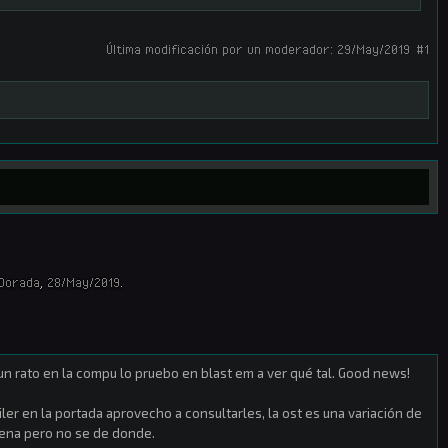
Última modificación por un moderador:
29/May/2019
#1
Dorada
,
28/May/2019
.
un rato en la compu lo pruebo en blast em a ver qué tal. Good news!
ler en la portada aprovecho a consultarles, la ost es una variación de
uena pero no se de donde.