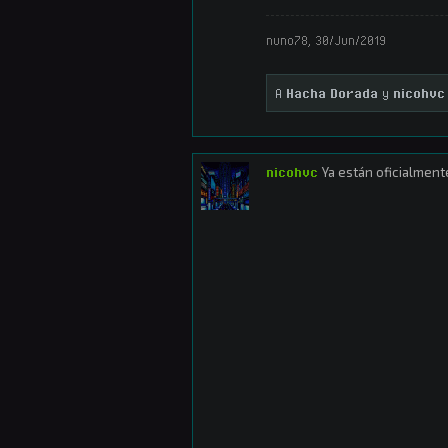
nuno78
,
30/Jun/2019
A
Hacha Dorada
y
nicohvc
nicohvc
Ya están oficialment