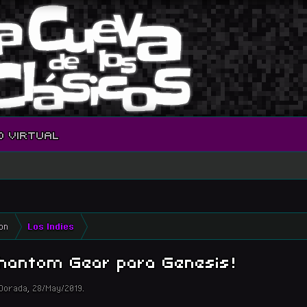
O VIRTUAL
on
Los Indies
hantom Gear para Genesis!
Dorada
,
28/May/2019
.