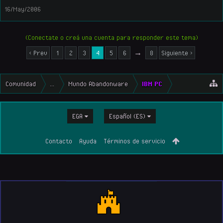
16/May/2006
(Conectate o creá una cuenta para responder este tema)
< Prev
1
2
3
4
5
6
→
8
Siguiente >
Comunidad
...
Mundo Abandonware
IBM PC
EGA
Español (ES)
Contacto
Ayuda
Términos de servicio