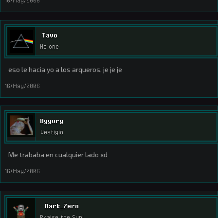
16/May/2006
Tavo
No one
eso le hacia yo a los arqueros, je je je
16/May/2006
Byyorg
Vestigio
Me trababa en cualquier lado xd
16/May/2006
Dark_Zero
Praise the Sun!