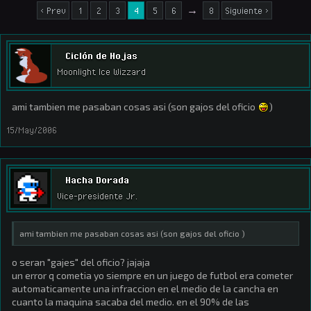
< Prev
1
2
3
4
5
6
→
8
Siguiente >
Ciclón de Hojas
Moonlight Ice Wizzard
ami tambien me pasaban cosas asi (son gajos del oficio
)
15/May/2006
Hacha Dorada
Vice-presidente Jr.
ami tambien me pasaban cosas asi (son gajos del oficio )
o seran "gajes" del oficio? jajaja
un error q cometia yo siempre en un juego de futbol era cometer
automaticamente una infraccion en el medio de la cancha en
cuanto la maquina sacaba del medio. en el 90% de las